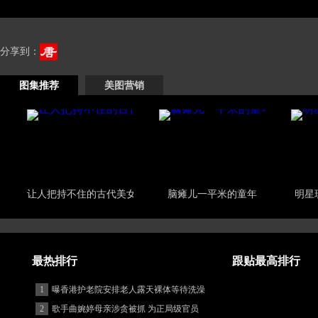
分享到：
图集推荐
美图营销
让人把持不住的古代美女
脑瘫儿一平米的童年
明星
最热排行
跟贴最高排行
1
曝香港护老院安排老人露天裸体等待洗澡
2
歌手曲婉婷母亲涉贪被抓 为正局级官员