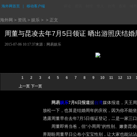
海外网首页
｜
移动客户端
评论
资讯
财经
华人
台湾
香港
城市
海外网
>
资讯
>
娱乐
> > 正文
周董与昆凌去年7月5日领证 晒出游照庆结婚周年
2015-07-06 10:17:37
来源：网易娱乐
1
2
3
4
5
6
7
8
9
10
11
12
13
上一页
下一页
网易
娱乐
7月6日报道
据
台湾
媒体报道，天王周
放松一下，也算是结婚周年的庆祝，因为你不能坐
透露周董早在去年7月5日领证登记，二是一家三
周董即将当爸，但“小周周”的性别、嫩妻昆凌
界期盼周董早日公布小宝宝性别，让大家也能沾沾