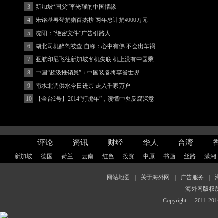
3
新加坡“国父”李光耀的中国情缘
4
朱镕基再登捐赠百杰榜 两年总计捐4000万元
5
沈阳：“绝密文件”广告引路人
6
湖北司机醉驾被查 自称：心中有佛 不会出车祸
(图)
7
亚航印尼飞往新加坡客机失联 机上没有中国乘
客
8
中国“超级推销员”：中国装备将享誉世界
9
南水北调供水今日进京 走入千家万户
10
【金台2号】2014“打虎年”，读懂中央反腐深意
评论
资讯
财经
华人
台湾
新加坡
德国
荷兰
云南
红色
投资
中原
书画
丝路
潇湘
网站地图
｜
关于海外网
｜
广告服务
｜
海外网版权
Copyright
2011-2014 