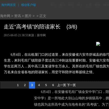
海外网首页
｜
移动客户端
评论
资讯
财经
华人
台湾
香港
城市
海外网
>
资讯
>
图片
> > 正文
走近“高考镇”的陪读家长 (3/6)
2015-06-05 21:38:53
来源：新华网
6月4日，在出租屋门口的过道里，来自安徽省六安市舒城县的徐
生意，来到毛坦厂镇陪孩子度过高三冲刺这段重要时期。安徽省六安
学生近两万人，其中高三及复读学生万余人。其所在的毛坦厂镇也因为
万名来自全省各地的陪读家长，用坚守和陪伴诠释舐犊之情。
1
2
3
4
5
6
上一页
下一页
6月4日，在安徽省毛坦厂镇金安中学门口，陪
安中学）是一所地处大别山山坳的乡镇级高中，拥
镇也因为这所高中成为当地有名的“高考镇”。为