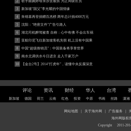
2
歌手曲婉婷母亲涉贪被抓 为正局级官员
3
新加坡“国父”李光耀的中国情缘
4
朱镕基再登捐赠百杰榜 两年总计捐4000万元
5
沈阳：“绝密文件”广告引路人
6
湖北司机醉驾被查 自称：心中有佛 不会出车祸
(图)
7
亚航印尼飞往新加坡客机失联 机上没有中国乘
客
8
中国“超级推销员”：中国装备将享誉世界
9
南水北调供水今日进京 走入千家万户
10
【金台2号】2014“打虎年”，读懂中央反腐深意
评论
资讯
财经
华人
台湾
新加坡
德国
荷兰
云南
红色
投资
中原
书画
丝路
潇湘
网站地图
｜
关于海外网
｜
广告服务
｜
海外网版权
Copyright
2011-2014 