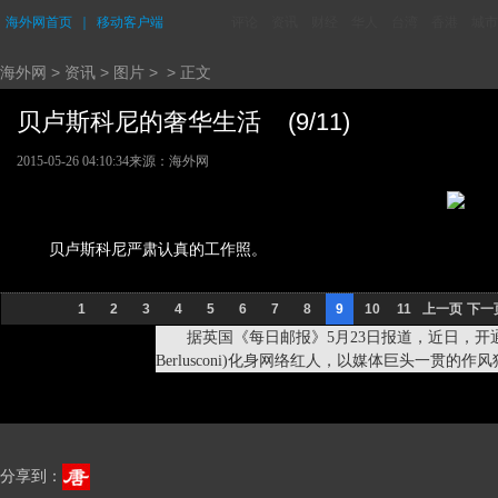
海外网首页
｜
移动客户端
评论
资讯
财经
华人
台湾
香港
城市
海外网
>
资讯
>
图片
> > 正文
贝卢斯科尼的奢华生活 (9/11)
2015-05-26 04:10:34
来源：海外网
贝卢斯科尼严肃认真的工作照。
1
2
3
4
5
6
7
8
9
10
11
上一页
下一
据英国《每日邮报》5月23日报道，近日，开通个人
Berlusconi)化身网络红人，以媒体巨头一
分享到：