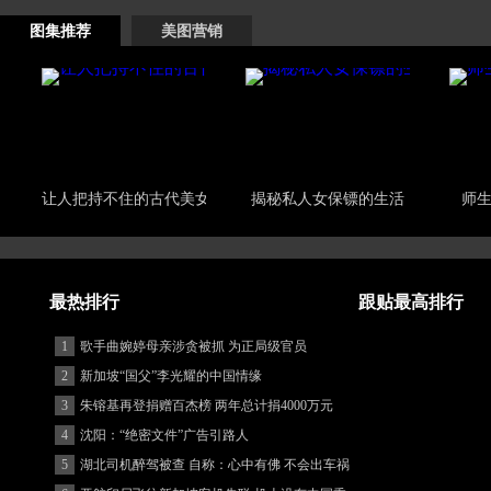
图集推荐
美图营销
让人把持不住的古代美女
揭秘私人女保镖的生活
师生
最热排行
跟贴最高排行
1
歌手曲婉婷母亲涉贪被抓 为正局级官员
2
新加坡“国父”李光耀的中国情缘
3
朱镕基再登捐赠百杰榜 两年总计捐4000万元
4
沈阳：“绝密文件”广告引路人
5
湖北司机醉驾被查 自称：心中有佛 不会出车祸