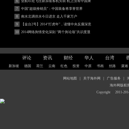
(图)
6
亚航印尼飞往新加坡客机失联 机上没有中国乘
客
7
中国“超级推销员”：中国装备将享誉世界
8
南水北调供水今日进京 走入千家万户
9
【金台2号】2014“打虎年”，读懂中央反腐深意
10
2014网络舆情变化深刻 “两个舆论场”共识度显
著增强
评论
资讯
财经
华人
台湾
新加坡
德国
荷兰
云南
红色
投资
中原
书画
丝路
潇湘
网站地图
｜
关于海外网
｜
广告服务
｜
海外网版权
Copyright
2011-2014 