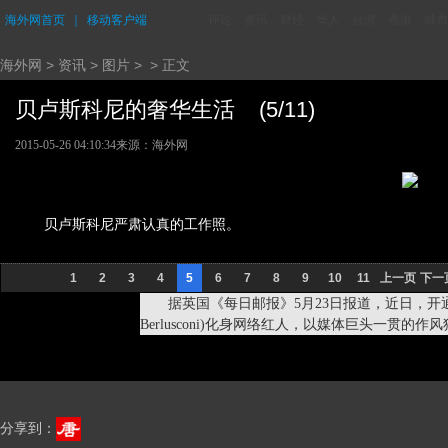
海外网首页
｜
移动客户端
评论
资讯
财经
华人
台湾
香港
城市
海外网
>
资讯
>
图片
> > 正文
贝卢斯科尼的奢华生活 (5/11)
2015-05-26 04:10:34
来源：海外网
贝卢斯科尼严肃认真的工作照。
1
2
3
4
5
6
7
8
9
10
11
上一页
下一
据英国《每日邮报》5月23日报道，近日，开通个人
Berlusconi)化身网络红人，以媒体巨头一
分享到：