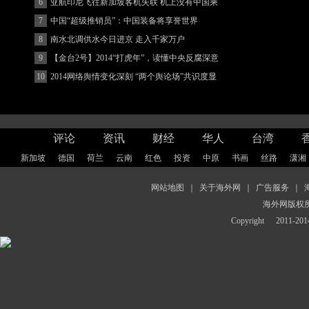
(图)
6
亚航印尼飞往新加坡客机失联 机上没有中国乘
客
7
中国“超级推销员”：中国装备将享誉世界
8
南水北调供水今日进京 走入千家万户
9
【金台2号】2014“打虎年”，读懂中央反腐深意
10
2014网络舆情变化深刻 “两个舆论场”共识度显
著增强
评论
资讯
财经
华人
台湾
新加坡
德国
荷兰
云南
红色
投资
中原
书画
丝路
潇湘
网站地图
｜
关于海外网
｜
广告服务
｜
海外网版权
Copyright
2011-2014 