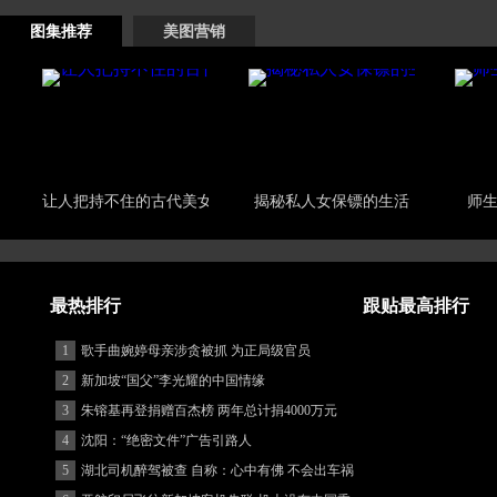
图集推荐
美图营销
让人把持不住的古代美女
揭秘私人女保镖的生活
师生
最热排行
跟贴最高排行
1
歌手曲婉婷母亲涉贪被抓 为正局级官员
2
新加坡“国父”李光耀的中国情缘
3
朱镕基再登捐赠百杰榜 两年总计捐4000万元
4
沈阳：“绝密文件”广告引路人
5
湖北司机醉驾被查 自称：心中有佛 不会出车祸