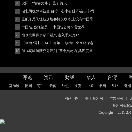
4
沈阳：“绝密文件”广告引路人
5
湖北司机醉驾被查 自称：心中有佛 不会出车祸
(图)
6
亚航印尼飞往新加坡客机失联 机上没有中国乘
客
7
中国“超级推销员”：中国装备将享誉世界
8
南水北调供水今日进京 走入千家万户
9
【金台2号】2014“打虎年”，读懂中央反腐深意
10
2014网络舆情变化深刻 “两个舆论场”共识度显
著增强
评论
资讯
财经
华人
台湾
新加坡
德国
荷兰
云南
红色
投资
中原
书画
丝路
潇湘
网站地图
｜
关于海外网
｜
广告服务
｜
海外网版权
Copyright
2011-2014 