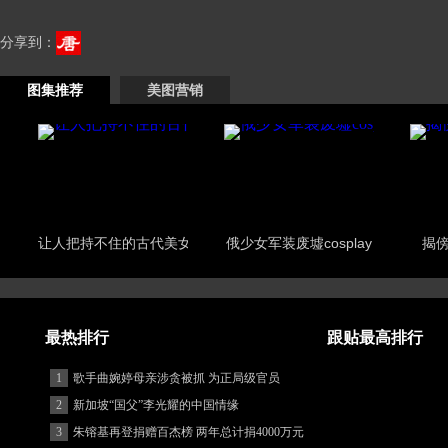
分享到：
图集推荐
美图营销
让人把持不住的古代美女
俄少女军装废墟cosplay
揭
最热排行
跟贴最高排行
1
歌手曲婉婷母亲涉贪被抓 为正局级官员
2
新加坡“国父”李光耀的中国情缘
3
朱镕基再登捐赠百杰榜 两年总计捐4000万元