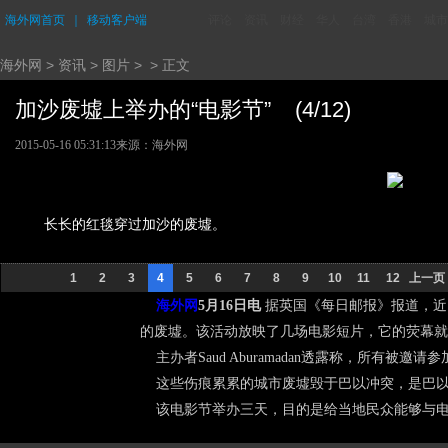
海外网首页
｜
移动客户端
评论
资讯
财经
华人
台湾
香港
城市
海外网
>
资讯
>
图片
> > 正文
加沙废墟上举办的“电影节” (4/12)
2015-05-16 05:31:13
来源：海外网
长长的红毯穿过加沙的废墟。
1
2
3
4
5
6
7
8
9
10
11
12
上一页
海外网
5月16日电
据英国《每日邮报》报道，近
的废墟。该活动放映了几场电影短片，它的荧幕就
主办者Saud Aburamadan透露称，所有被邀
这些伤痕累累的城市废墟毁于巴以冲突，是巴以
该电影节举办三天，目的是给当地民众能够与电