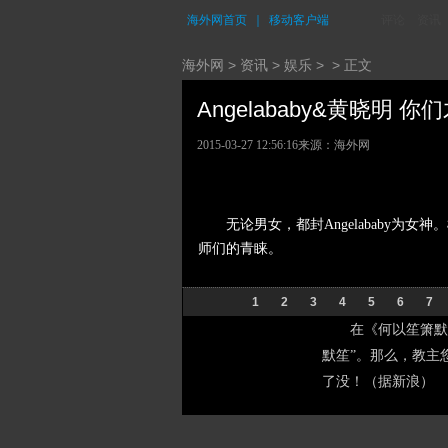
海外网首页
｜
移动客户端
评论
资讯
海外网
>
资讯
>
娱乐
> > 正文
Angelababy&黄晓明 
2015-03-27 12:56:16
来源：海外网
无论男女，都封Angelababy
师们的青睐。
1
2
3
4
5
6
7
在《何以笙箫默
默笙”。那么，教主
了没！（据新浪）