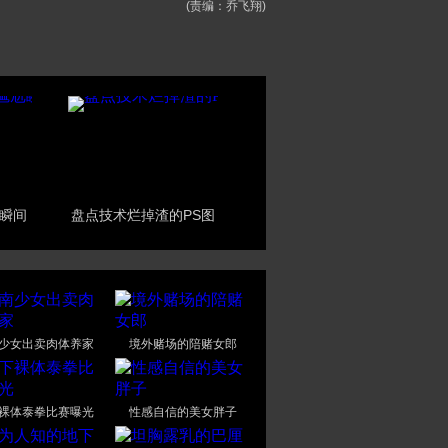
(责编：乔飞翔)
瞬间
盘点技术烂掉渣的PS图
少女出卖肉体养家
境外赌场的陪赌女郎
裸体泰拳比赛曝光
性感自信的美女胖子