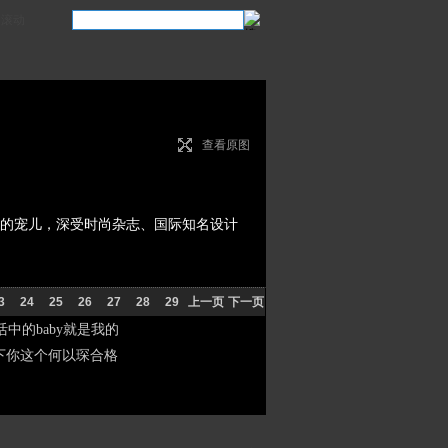
滚动
查看原图
尚界的宠儿，深受时尚杂志、国际知名设计
3
24
25
26
27
28
29
上一页
下一页
中的baby就是我的
下你这个何以琛合格