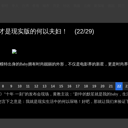
财经
华人
台湾
香港
城市
历史
社区
视频
云南
新加坡
德国
荷兰
你们才是现实版的何以夫妇！ (22/29)
为女神。模特出身的Baby拥有时尚靓丽的外形，不仅是电影界的新星，更是时
8
9
10
11
12
13
14
15
16
17
18
19
20
21
22
2
》“十年·一刻”的发布会现场，黄教主说：“剧中的默笙就是我的baby，生活
您言下之意是：我就是现实生活中的何以琛咯！好吧，那就让我们来验证