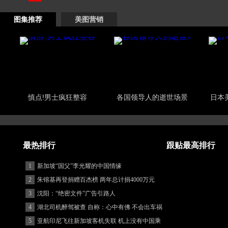
图集推荐
美图营销
慎点!男士疯狂整容
各国领导人的逝世场景
日本
最热排行
跟贴最高排行
1
新加坡“国父”李光耀的中国情缘
2
朱镕基再登捐赠百杰榜 两年总计捐4000万元
3
沈阳：“绝密文件”广告引路人
4
湖北司机醉驾被查 自称：心中有佛 不会出车祸
(图)
5
亚航印尼飞往新加坡客机失联 机上没有中国乘