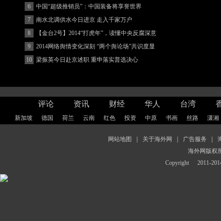
客
6
中国“超级推销员”：中国装备将享誉世界
7
南水北调供水今日进京 走入千家万户
8
【金台2号】2014“打虎年”，读懂中央反腐深意
9
2014网络舆情变化深刻 “两个舆论场”共识度显
著增强
10
梁振英今日赴京述职 重申落实普选决心
评论
资讯
财经
华人
台湾
新加坡
德国
荷兰
云南
红色
投资
中原
书画
丝路
潇湘
网站地图
｜
关于海外网
｜
广告服务
｜
海外网版权
Copyright
2011-2014 