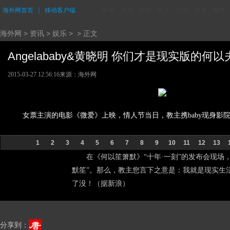
海外网首页
｜
移动客户端
评论
资讯
财经
华人
台湾
香港
城市
海外网
>
资讯
>
娱乐
> > 正文
Angelababy&黄晓明 你们才是现实版的何以夫
2015-03-27 12:56:16
来源：海外网
女票主演的电影《微爱》上映，情人节当日，教主携baby现身影
1
2
3
4
5
6
7
8
9
10
11
12
13
在《何以笙箫默》“十年·一刻”的发布会现场，
默笙”。那么，教主您言下之意是：我就是现实生
了没！（据新浪）
分享到：