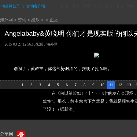
海外网首页
｜
移动客户端
评论
资讯
财经
华人
台湾
香港
城市
海外网
>
资讯
>
娱乐
> > 正文
Angelababy&黄晓明 你们才是现实版的何以夫
2015-03-27 12:56:16
来源：海外网
别闹了，黄教主，你这气势汹汹的，摆明了抢亲啊。
1
2
3
4
5
6
7
8
9
10
11
12
13
在《何以笙箫默》“十年·一刻”的发布会现场，
默笙”。那么，教主您言下之意是：我就是现实生
了没！（据新浪）
分享到：