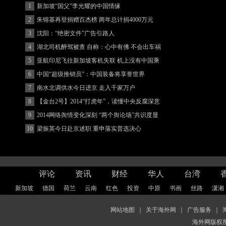
1
新加坡“国父”李光耀的中国情缘
2
朱镕基再登捐赠百杰榜 两年总计捐4000万元
3
沈阳：“绝密文件”广告引路人
4
湖北司机醉驾被查 自称：心中有佛 不会出车祸
(图)
5
亚航印尼飞往新加坡客机失联 机上没有中国乘
客
6
中国“超级推销员”：中国装备将享誉世界
7
南水北调供水今日进京 走入千家万户
8
【金台2号】2014“打虎年”，读懂中央反腐深意
9
2014网络舆情变化深刻 “两个舆论场”共识度显
著增强
10
梁振英今日赴京述职 重申落实普选决心
评论
资讯
财经
华人
台湾
新加坡
德国
荷兰
云南
红色
投资
中原
书画
丝路
潇湘
网站地图
｜
关于海外网
｜
广告服务
｜
海外网版权