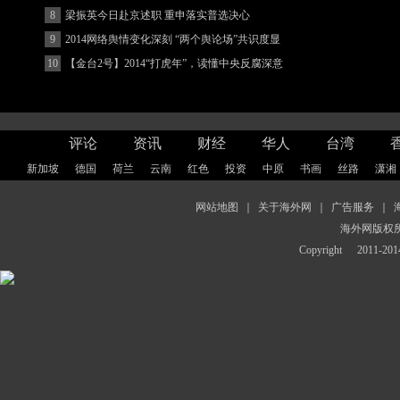
8
梁振英今日赴京述职 重申落实普选决心
9
2014网络舆情变化深刻 “两个舆论场”共识度显
著增强
10
【金台2号】2014“打虎年”，读懂中央反腐深意
评论
资讯
财经
华人
台湾
新加坡
德国
荷兰
云南
红色
投资
中原
书画
丝路
潇湘
网站地图
｜
关于海外网
｜
广告服务
｜
海外网版权
Copyright
2011-2014 