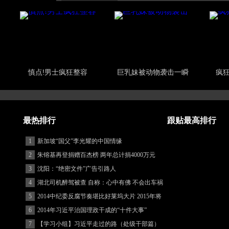
慎点!男士疯狂整容
巨乳妹被动物袭击一瞬
疯
最热排行
跟贴最高排行
1
新加坡“国父”李光耀的中国情缘
2
朱镕基再登捐赠百杰榜 两年总计捐4000万元
3
沈阳：“绝密文件”广告引路人
4
湖北司机醉驾被查 自称：心中有佛 不会出车祸
(图)
5
2014中纪委反腐节奏堪比好莱坞大片 2015年将
更忙
6
2014年习近平治国理政干成的“十件大事”
7
【学习小组】习近平走过的路（处级干部篇）