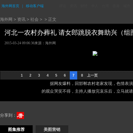
海外网首页
｜
移动客户端
评论
资讯
财经
华人
台湾
香港
城市
海外网
>
资讯
>
社会
> > 正文
河北一农村办葬礼 请女郎跳脱衣舞助兴（组图）
2015-03-24 09:06:36
来源：海外网
1
2
3
4
5
6
7
8
上一页
据网友爆料，回邯郸农村老家发现，色情表演
的观众哭笑不得，主持人播放完哀乐后，立马就请来
分享到：
图集推荐
美图营销