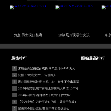
慎点!男士疯狂整容
游泳照片现溺亡女孩
东
最热排行
跟贴最高排行
1
朱镕基再登捐赠百杰榜 两年总计捐4000万元
2
沈阳：“绝密文件”广告引路人
3
湖北司机醉驾被查 自称：心中有佛 不会出车祸
(图)
4
2014中纪委反腐节奏堪比好莱坞大片 2015年将
更忙
5
2014年习近平治国理政干成的“十件大事”
6
【学习小组】习近平走过的路（处级干部篇）
7
梁振英今日赴京述职 重申落实普选决心