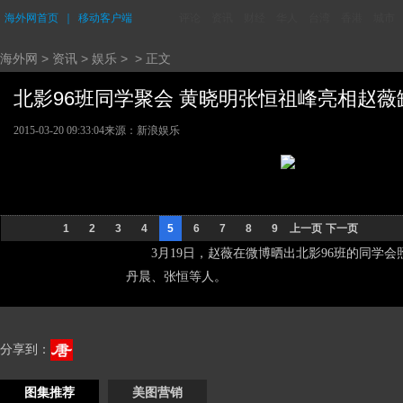
海外网首页
｜
移动客户端
评论
资讯
财经
华人
台湾
香港
城市
海外网
>
资讯
>
娱乐
> > 正文
北影96班同学聚会 黄晓明张恒祖峰亮相赵薇缺席
2015-03-20 09:33:04
来源：新浪娱乐
1
2
3
4
5
6
7
8
9
上一页
下一页
3月19日，赵薇在微博晒出北影96班的同学
丹晨、张恒等人。
分享到：
图集推荐
美图营销