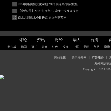
8
2014网络舆情变化深刻 “两个舆论场”共识度显
著增强
9
【金台2号】2014“打虎年”，读懂中央反腐深意
10
南水北调供水今日进京 走入千家万户
评论
资讯
财经
华人
台湾
新加坡
德国
荷兰
云南
红色
投资
中原
书画
丝路
潇湘
网站地图
｜
关于海外网
｜
广告服务
｜
海外网版权
Copyright
2011-2014 