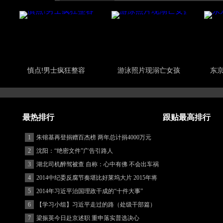
慎点!男士疯狂整容
游泳照片现溺亡女孩
东
最热排行
跟贴最高排行
1
朱镕基再登捐赠百杰榜 两年总计捐4000万元
2
沈阳：“绝密文件”广告引路人
3
湖北司机醉驾被查 自称：心中有佛 不会出车祸
(图)
4
2014中纪委反腐节奏堪比好莱坞大片 2015年将
更忙
5
2014年习近平治国理政干成的“十件大事”
6
【学习小组】习近平走过的路（处级干部篇）
7
梁振英今日赴京述职 重申落实普选决心