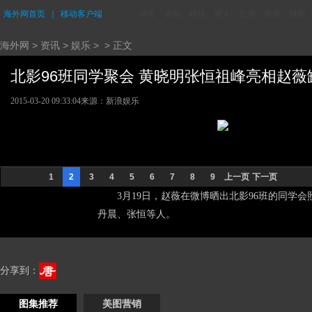
海外网首页
｜
移动客户端
评论
资讯
财经
华人
台湾
香港
城市
海外网
>
资讯
>
娱乐
> > 正文
北影96班同学聚会 黄晓明张恒祖峰亮相赵薇缺席
2015-03-20 09:33:04
来源：新浪娱乐
1
2
3
4
5
6
7
8
9
上一页
下一页
3月19日，赵薇在微博晒出北影96班的同学
丹晨、张恒等人。
分享到：
图集推荐
美图营销