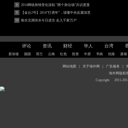
8
2014网络舆情变化深刻 “两个舆论场”共识度显
著增强
9
【金台2号】2014“打虎年”，读懂中央反腐深意
10
南水北调供水今日进京 走入千家万户
评论
资讯
财经
华人
台湾
新加坡
德国
荷兰
云南
红色
投资
中原
书画
丝路
潇湘
网站地图
｜
关于海外网
｜
广告服务
｜
海外网版权
Copyright
2011-2014 