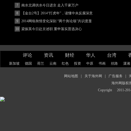
7
南水北调供水今日进京 走入千家万户
8
【金台2号】2014“打虎年”，读懂中央反腐深意
9
2014网络舆情变化深刻 “两个舆论场”共识度显
著增强
10
梁振英今日赴京述职 重申落实普选决心
评论
资讯
财经
华人
台湾
新加坡
德国
荷兰
云南
红色
投资
中原
书画
丝路
潇湘
网站地图
｜
关于海外网
｜
广告服务
｜
海外网版权
Copyright
2011-2014 