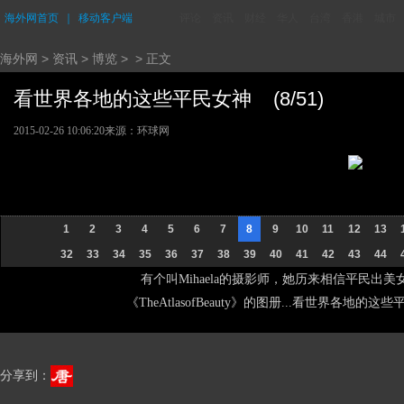
海外网首页
｜
移动客户端
评论
资讯
财经
华人
台湾
香港
城市
海外网
>
资讯
>
博览
> > 正文
看世界各地的这些平民女神 (8/51)
2015-02-26 10:06:20
来源：环球网
1
2
3
4
5
6
7
8
9
10
11
12
13
32
33
34
35
36
37
38
39
40
41
42
43
44
有个叫Mihaela的摄影师，她历来相信平民出美
《TheAtlasofBeauty》的图册...看世界各地的
分享到：