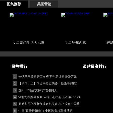
图集推荐
美图营销
女星豪门生活大揭密
明星结怨内幕
赛
最热排行
跟贴最高排行
1
朱镕基再登捐赠百杰榜 两年总计捐4000万元
2
【学习小组】习近平走过的路（处级干部篇）
3
沈阳：“绝密文件”广告引路人
4
湖北司机醉驾被查 自称：心中有佛 不会出车祸
(图)
5
亚航印尼飞往新加坡客机失联 机上没有中国乘
客
6
中国“超级推销员”：中国装备将享誉世界