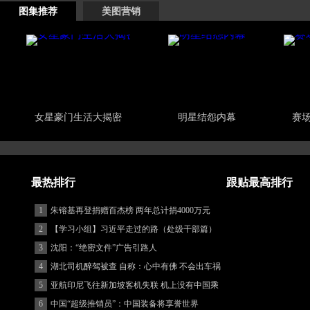
图集推荐
美图营销
女星豪门生活大揭密
明星结怨内幕
赛
最热排行
跟贴最高排行
1
朱镕基再登捐赠百杰榜 两年总计捐4000万元
2
【学习小组】习近平走过的路（处级干部篇）
3
沈阳：“绝密文件”广告引路人
4
湖北司机醉驾被查 自称：心中有佛 不会出车祸
(图)
5
亚航印尼飞往新加坡客机失联 机上没有中国乘
客
6
中国“超级推销员”：中国装备将享誉世界