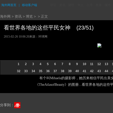
海外网首页
｜
移动客户端
评论
资讯
财经
华人
台湾
香港
城市
海外网
>
资讯
>
博览
> > 正文
看世界各地的这些平民女神 (23/51)
2015-02-26 10:06:20
来源：环球网
1
2
3
4
5
6
7
8
9
10
11
12
13
32
33
34
35
36
37
38
39
40
41
42
43
44
有个叫Mihaela的摄影师，她历来相信平民出美
《TheAtlasofBeauty》的图册...看世界各地的
分享到：