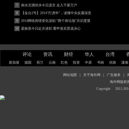
7
南水北调供水今日进京 走入千家万户
8
【金台2号】2014“打虎年”，读懂中央反腐深意
9
2014网络舆情变化深刻 “两个舆论场”共识度显
著增强
10
梁振英今日赴京述职 重申落实普选决心
评论
资讯
财经
华人
台湾
新加坡
德国
荷兰
云南
红色
投资
中原
书画
丝路
潇湘
网站地图
｜
关于海外网
｜
广告服务
｜
海外网版权
Copyright
2011-2014 