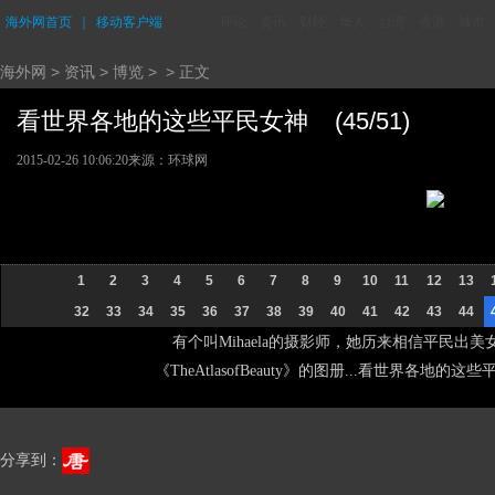
海外网首页
｜
移动客户端
评论
资讯
财经
华人
台湾
香港
城市
海外网
>
资讯
>
博览
> > 正文
看世界各地的这些平民女神 (45/51)
2015-02-26 10:06:20
来源：环球网
1
2
3
4
5
6
7
8
9
10
11
12
13
32
33
34
35
36
37
38
39
40
41
42
43
44
有个叫Mihaela的摄影师，她历来相信平民出美
《TheAtlasofBeauty》的图册...看世界各地的
分享到：