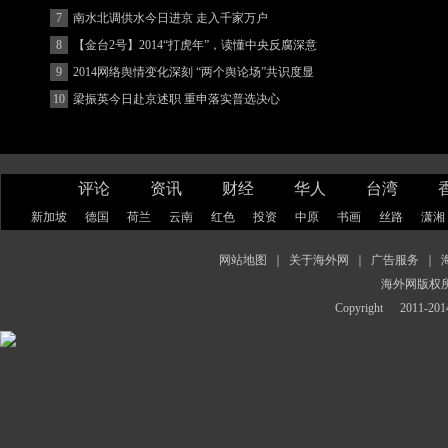
7
南水北调供水今日进京 走入千家万户
8
【金台2号】2014“打虎年”，读懂中央反腐深意
9
2014网络舆情变化深刻 “两个舆论场”共识度显
著增强
10
梁振英今日赴京述职 重申落实普选决心
评论
资讯
财经
华人
台湾
新加坡
德国
荷兰
云南
红色
投资
中原
书画
丝路
潇湘
网站地图
｜
关于海外网
｜
广告服务
｜
海外网版权
Copyright
2011-2014 