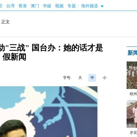
经
台湾
香港
澳门
华媒
视频
专题
|
海外频道
 正文
"三战" 国台办：她的话才是
新
假新闻
字号:
大
中
小
梧州
牙买