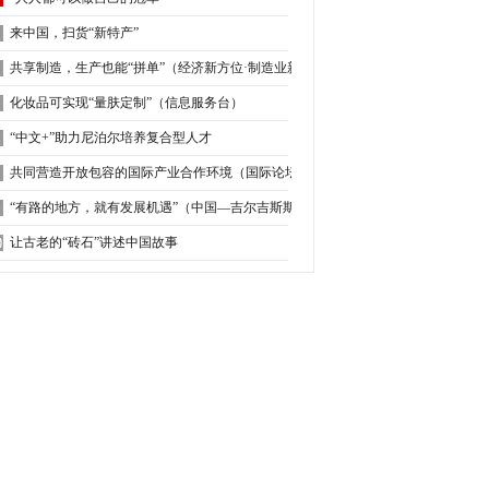
来中国，扫货“新特产”
共享制造，生产也能“拼单”（经济新方位·制造业新趋势）
化妆品可实现“量肤定制”（信息服务台）
“中文+”助力尼泊尔培养复合型人才
共同营造开放包容的国际产业合作环境（国际论坛）
“有路的地方，就有发展机遇”（中国—吉尔吉斯斯坦媒体高质量共建“一带一路”联
让古老的“砖石”讲述中国故事