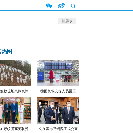
触屏版
闻热图
搜救现场集体哀悼
德国机场安保人员罢工
加寻求脱离英联邦
文在寅与尹锡悦正式会面