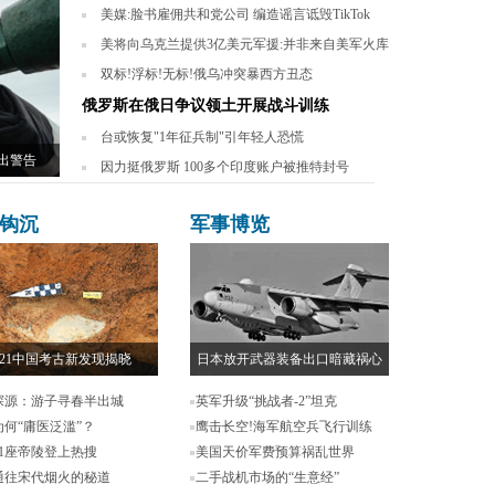
美媒:脸书雇佣共和党公司 编造谣言诋毁TikTok
美将向乌克兰提供3亿美元军援:并非来自美军火库
双标!浮标!无标!俄乌冲突暴西方丑态
俄罗斯在俄日争议领土开展战斗训练
台或恢复"1年征兵制"引年轻人恐慌
出警告
因力挺俄罗斯 100多个印度账户被推特封号
钩沉
军事博览
021中国考古新发现揭晓
日本放开武器装备出口暗藏祸心
探源：游子寻春半出城
英军升级“挑战者-2”坦克
为何“庸医泛滥”？
鹰击长空!海军航空兵飞行训练
11座帝陵登上热搜
美国天价军费预算祸乱世界
通往宋代烟火的秘道
二手战机市场的“生意经”