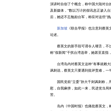
演讲时自创了个概念，称中国大陆对台的
及新媒体，“数以万计的假讯息正渗入台
后，她还不忘勉励台军，称应对这些“挑
新加坡
《联合早报》也注意到蔡英
论述。
蔡英文的新手段可谓令人咂舌，不
称“假新闻”干扰台湾选举，她甚至直指
台湾岛内对蔡英文这种“有事就赖大
讽刺说，蔡英文只要遇到批评责难，一句
国民党前“立委”孙大千则讽刺称，
慰，自我麻痹，如此一来，民进党当局
苦。
岛内《中国时报》也痛批蔡英文，称