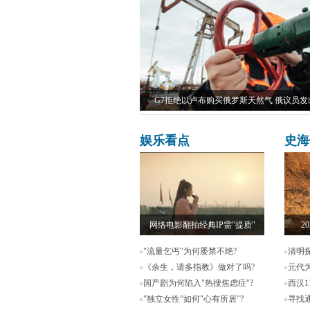
G7拒绝以卢布购买俄罗斯天然气 俄议员发
娱乐看点
史海
网络电影翻拍经典IP需"提质"
2
"流量乞丐"为何屡禁不绝?
清明
《余生，请多指教》做对了吗?
元代
国产剧为何陷入"热搜焦虑症"?
西汉
"独立女性"如何"心有所居"?
寻找