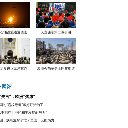
石油设施遭遇袭击
天宫课堂第二课开讲
瓦多进入紧急状态
农博会萌羊走上巴黎街道
外网评
“失言”，欧洲“焦虑”
国的“霸权毒瘾”该好好治治了
巴中都在为地区和平发展而努力”
洲：缺能源帮个忙？美国：无能为力