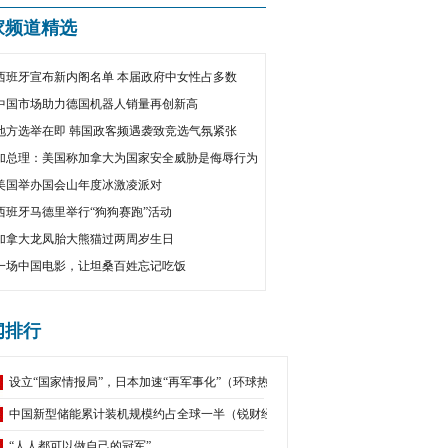
家频道精选
西班牙宣布新内阁名单 本届政府中女性占多数
中国市场助力德国机器人销量再创新高
地方选举在即 韩国政客频遇袭致竞选气氛紧张
加总理：美国称加拿大为国家安全威胁是侮辱行为
美国举办国会山年度冰激凌派对
西班牙马德里举行“狗狗赛跑”活动
加拿大龙凤胎大熊猫过两周岁生日
一场中国电影，让坦桑百姓忘记吃饭
闻排行
设立“国家情报局”，日本加速“再军事化”（环球热点）
中国新型储能累计装机规模约占全球一半（锐财经）
“人人都可以做自己的冠军”