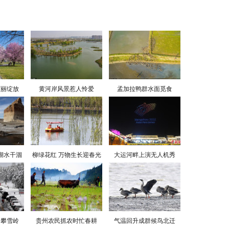
炫丽绽放
黄河岸风景惹人怜爱
孟加拉鸭群水面觅食
湖水干涸
柳绿花红 万物生长迎春光
大运河畔上演无人机秀
勇攀雪岭
贵州农民抓农时忙春耕
气温回升成群候鸟北迁