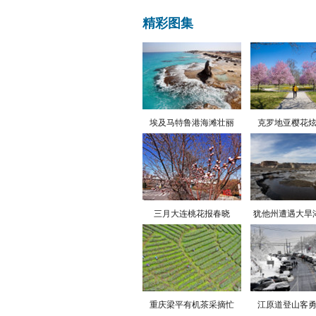
精彩图集
埃及马特鲁港海滩壮丽
克罗地亚樱花
三月大连桃花报春晓
犹他州遭遇大旱
重庆梁平有机茶采摘忙
江原道登山客