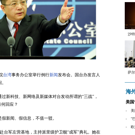
沙特
萨尔
院
台湾
事务办公室举行例行
新闻
发布会。国台办发言人
问。
海
通过新科技、新网络及新媒体对台发动所谓的“三战”，
美国
有何回应？
美
是假新闻、假信息，不值一驳。
“
欧
赴台军左营基地，主持派里级护卫舰“成军”典礼。她在