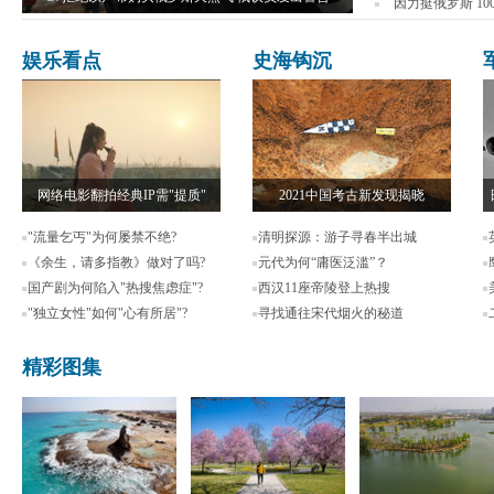
因力挺俄罗斯 1
娱乐看点
史海钩沉
网络电影翻拍经典IP需"提质"
2021中国考古新发现揭晓
"流量乞丐"为何屡禁不绝?
清明探源：游子寻春半出城
《余生，请多指教》做对了吗?
元代为何“庸医泛滥”？
国产剧为何陷入"热搜焦虑症"?
西汉11座帝陵登上热搜
"独立女性"如何"心有所居"?
寻找通往宋代烟火的秘道
精彩图集