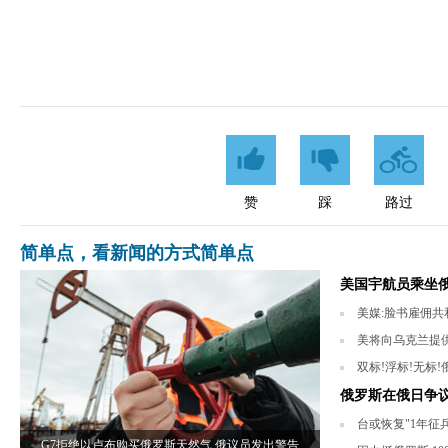
赞
踩
路过
简单点，看新闻的方式简单点
美国宇航员乘坐俄
美媒:脸书雇佣共和
美将向乌克兰提供
双标!浮标!无标
俄罗斯在俄日争
台或恢复"1年征
G7拒绝以卢布购买俄罗斯天然气 俄议员发出警告