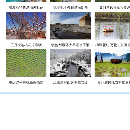
埃及马特鲁港海滩壮丽
克罗地亚樱花炫丽绽放
黄河岸风景惹人怜
三月大连桃花报春晓
犹他州遭遇大旱湖水干涸
柳绿花红 万物生长迎
重庆梁平有机茶采摘忙
江原道登山客勇攀雪岭
贵州农民抓农时忙春