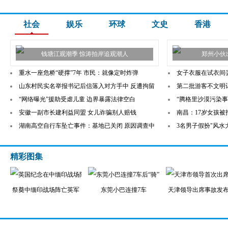
社会
娱乐
环球
文史
香港
钱塘江观潮季 惊涛拍岸追观潮人
郑州小伙出
重水一座危桥“硬撑”7年 市民：就像定时炸弹
女子衣服在试衣间
山东村民实名举报书记后信落入对方手中 反遭拘留
第二批游客不文明
“网络曝光”援助受虐儿童 边界暴露法律空白
“腾格里沙漠污染事
安徽一副市长建利益同盟 女儿诈骗别人赔钱
南昌：17岁女孩被指
湖南高空自行车坠亡事件：基地已关闭 原因调查中
3名男子假扮"风水
精彩图集
祭奠中缅印战场阵亡英军
东莞小巴连撞7车
天津领导出席事故发