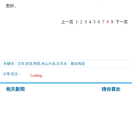
愈好。
上一页
1
2
3
4
5
6
7
8
9
下一页
关键词：王菲,舒淇,明星,本山大叔,古天乐
聚合阅读
分享/关注：
Loading...
相关新闻
猜你喜欢