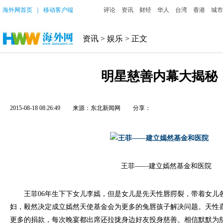
海外网首页
｜
移动客户端
评论
资讯
财经
华人
台湾
香港
城市
资讯
>
娱乐
> 正文
明星慈善内幕大揭秘
2015-08-18 08:26:49
来源：东北新闻网
分享：
王菲——建立嫣然基金和医院
王菲06年生下下女儿李嫣，但是女儿是先天性唇腭裂，带着女儿
妇，毅然决定成立嫣然天使基金会为更多的兔唇孩子解决问题。天性
更多的捐款，每次晚宴都出席还拉拢身边好友投身慈善。相信默默为