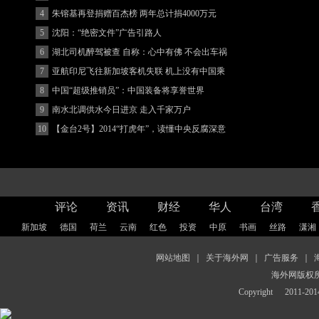
4
朱镕基再登捐赠百杰榜 两年总计捐4000万元
5
沈阳：“绝密文件”广告引路人
6
湖北司机醉驾被查 自称：心中有佛 不会出车祸
(图)
7
亚航印尼飞往新加坡客机失联 机上没有中国乘
客
8
中国“超级推销员”：中国装备将享誉世界
9
南水北调供水今日进京 走入千家万户
10
【金台2号】2014“打虎年”，读懂中央反腐深意
评论
资讯
财经
华人
台湾
新加坡
德国
荷兰
云南
红色
投资
中原
书画
丝路
潇湘
网站地图
｜
关于海外网
｜
广告服务
｜
海外网版权
Copyright
2011-2014 