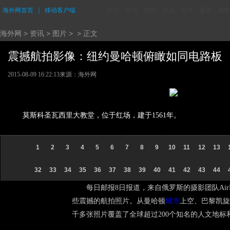
海外网首页
｜
移动客户端
评论
资讯
财经
华人
台湾
香港
城市
海外网
>
资讯
>
图片
> > 正文
震撼航拍影像：纽约曼哈顿俯瞰如同电路板 (2
2015-08-09 16:22:13
来源：海外网
莫斯科圣瓦西里大教堂，位于红场，建于1561年。
1
2
3
4
5
6
7
8
9
10
11
12
13
32
33
34
35
36
37
38
39
40
41
42
43
44
每日邮报8日报道，来自俄罗斯的摄影团队Ai
些震撼的航拍照片。从曼哈顿
城市
上空、巴黎凯旋
千多张照片覆盖了全球超过200个知名的人文地标