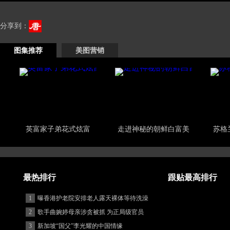
分享到：
图集推荐
美图营销
英富家子弟花式炫富
走进神秘的朝鲜白富美
苏格
最热排行
跟贴最高排行
1
曝香港护老院安排老人露天裸体等待洗澡
2
歌手曲婉婷母亲涉贪被抓 为正局级官员
3
新加坡“国父”李光耀的中国情缘