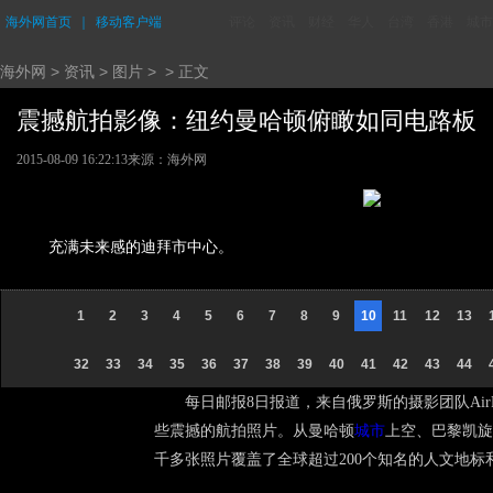
海外网首页
｜
移动客户端
评论
资讯
财经
华人
台湾
香港
城市
海外网
>
资讯
>
图片
> > 正文
震撼航拍影像：纽约曼哈顿俯瞰如同电路板 (1
2015-08-09 16:22:13
来源：海外网
充满未来感的迪拜市中心。
1
2
3
4
5
6
7
8
9
10
11
12
13
32
33
34
35
36
37
38
39
40
41
42
43
44
每日邮报8日报道，来自俄罗斯的摄影团队Ai
些震撼的航拍照片。从曼哈顿
城市
上空、巴黎凯旋
千多张照片覆盖了全球超过200个知名的人文地标