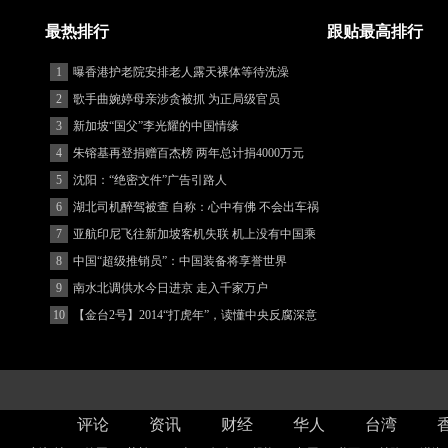
最热排行
跟贴最高排行
1
曝香港护老院安排老人露天裸体等待洗澡
2
歌手曲婉婷母亲涉贪被抓 为正局级官员
3
新加坡“国父”李光耀的中国情缘
4
朱镕基再登捐赠百杰榜 两年总计捐4000万元
5
沈阳：“绝密文件”广告引路人
6
湖北司机醉驾被查 自称：心中有佛 不会出车祸
(图)
7
亚航印尼飞往新加坡客机失联 机上没有中国乘
客
8
中国“超级推销员”：中国装备将享誉世界
9
南水北调供水今日进京 走入千家万户
10
【金台2号】2014“打虎年”，读懂中央反腐深意
评论
资讯
财经
华人
台湾