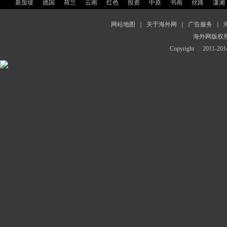
新加坡
德国
荷兰
云南
红色
投资
中原
书画
丝路
潇湘
网站地图
｜
关于海外网
｜
广告服务
｜
海外网版权
Copyright
2011-2014 