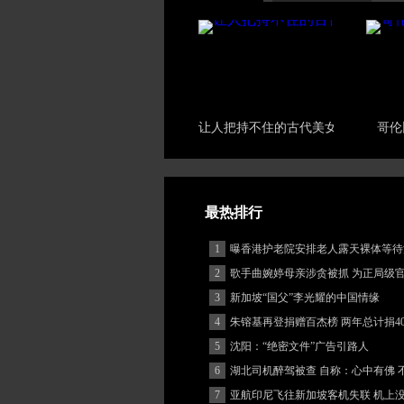
让人把持不住的古代美女
哥伦
最热排行
1
曝香港护老院安排老人露天裸体等待
2
歌手曲婉婷母亲涉贪被抓 为正局级
3
新加坡“国父”李光耀的中国情缘
4
朱镕基再登捐赠百杰榜 两年总计捐40
5
沈阳：“绝密文件”广告引路人
6
湖北司机醉驾被查 自称：心中有佛 
(图)
7
亚航印尼飞往新加坡客机失联 机上