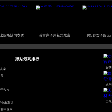
比亚热辣内衣秀
英富家子弟花式炫富
印毁容女子圆设
跟贴最高排行
女孩
洗澡
官员
娱乐
00万元
天气
不会出车祸
没有中国乘