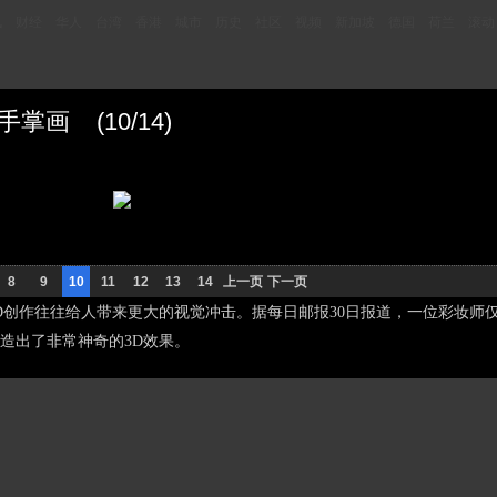
讯
财经
华人
台湾
香港
城市
历史
社区
视频
新加坡
德国
荷兰
滚动
画 (10/14)
8
9
10
11
12
13
14
上一页
下一页
D创作往往给人带来更大的视觉冲击。据每日邮报30日报道，一位彩妆师
造出了非常神奇的3D效果。