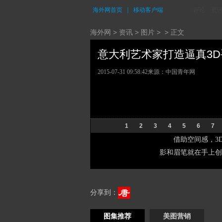
海外网首页
｜
移动客户端
评论
资
海外网
>
资讯
>
图片
> > 正文
意大利艺术家打造逼真3D手掌
2015-07-31 09:58:42
来源：中国青年网
1
2
3
4
5
6
7
借助空间感，3
影和眉笔就在手上创
分享到：
图集推荐
美图营销