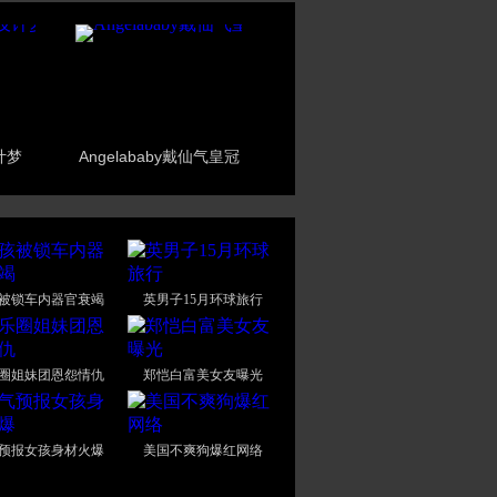
计梦
Angelababy戴仙气皇冠
被锁车内器官衰竭
英男子15月环球旅行
圈姐妹团恩怨情仇
郑恺白富美女友曝光
预报女孩身材火爆
美国不爽狗爆红网络