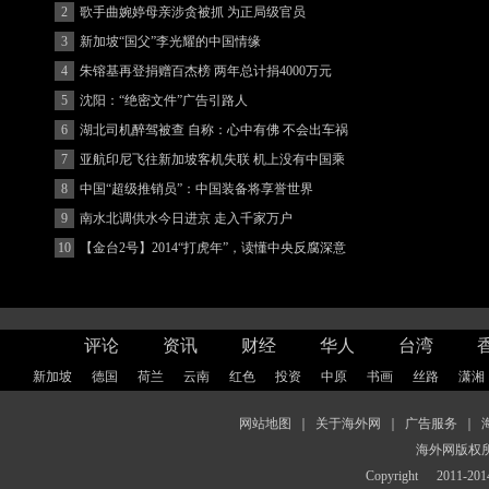
2
歌手曲婉婷母亲涉贪被抓 为正局级官员
3
新加坡“国父”李光耀的中国情缘
4
朱镕基再登捐赠百杰榜 两年总计捐4000万元
5
沈阳：“绝密文件”广告引路人
6
湖北司机醉驾被查 自称：心中有佛 不会出车祸
(图)
7
亚航印尼飞往新加坡客机失联 机上没有中国乘
客
8
中国“超级推销员”：中国装备将享誉世界
9
南水北调供水今日进京 走入千家万户
10
【金台2号】2014“打虎年”，读懂中央反腐深意
评论
资讯
财经
华人
台湾
新加坡
德国
荷兰
云南
红色
投资
中原
书画
丝路
潇湘
网站地图
｜
关于海外网
｜
广告服务
｜
海外网版权
Copyright
2011-2014 