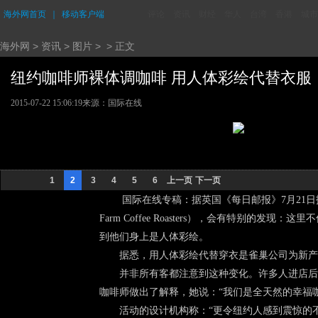
海外网首页
｜
移动客户端
评论
资讯
财经
华人
台湾
香港
城市
海外网
>
资讯
>
图片
> > 正文
纽约咖啡师裸体调咖啡 用人体彩绘代替衣服 (
2015-07-22 15:06:19
来源：
国际在线
1
2
3
4
5
6
上一页
下一页
国际在线专稿：据英国《每日邮报》7月21日报道
Farm Coffee Roasters），会有特别
到他们身上是人体彩绘。
据悉，用人体彩绘代替穿衣是雀巢公司为新产
并非所有客都注意到这种变化。许多人进店后
咖啡师做出了解释，她说：“我们是全天然的幸福
活动的设计机构称：“更令纽约人感到震惊的