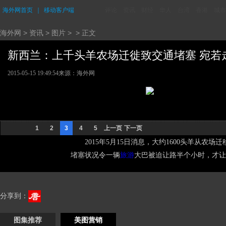
海外网首页
｜
移动客户端
评论
资讯
财经
华人
台湾
香港
城市
海外网
>
资讯
>
图片
> > 正文
新西兰：上千头羊农场迁徙致交通堵塞 宛若走进“
2015-05-15 19:49:54
来源：海外网
1
2
3
4
5
上一页
下一页
2015年5月15日消息，大约1600头羊从
堵塞状况令一辆
旅游
大巴被迫让路半个小时，才让
分享到：
图集推荐
美图营销