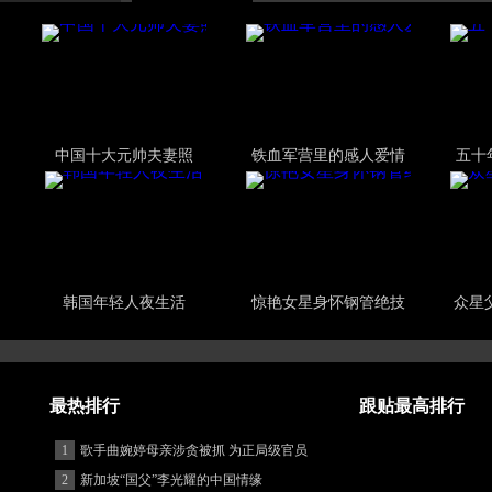
中国十大元帅夫妻照
铁血军营里的感人爱情
五十
韩国年轻人夜生活
惊艳女星身怀钢管绝技
众星
最热排行
跟贴最高排行
1
歌手曲婉婷母亲涉贪被抓 为正局级官员
2
新加坡“国父”李光耀的中国情缘