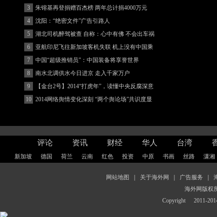
3
朱镕基再登捐赠百杰榜 两年总计捐4000万元
4
沈阳：“绝密文件”广告引路人
5
湖北司机醉驾被查 自称：心中有佛 不会出车祸
(图)
6
亚航印尼飞往新加坡客机失联 机上没有中国乘
客
7
中国“超级推销员”：中国装备将享誉世界
8
南水北调供水今日进京 走入千家万户
9
【金台2号】2014“打虎年”，读懂中央反腐深意
10
2014网络舆情变化深刻 “两个舆论场”共识度显
著增强
评论
资讯
财经
华人
台湾
新加坡
德国
荷兰
云南
红色
投资
中原
书画
丝路
潇湘
网站地图
｜
关于海外网
｜
广告服务
｜
海外网版权
Copyright
2011-2014 