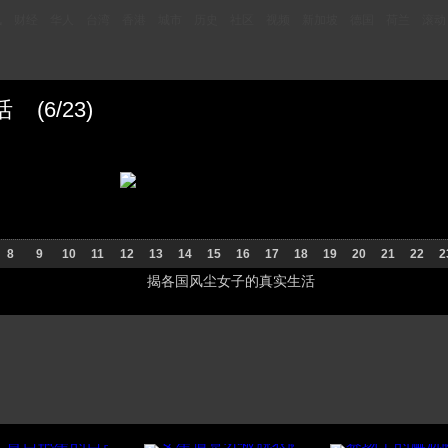
讯
财经
华人
台湾
香港
城市
历史
社区
视频
新加坡
德国
荷兰
滚动
(6/23)
8
9
10
11
12
13
14
15
16
17
18
19
20
21
22
2
揭各国风尘女子的真实生活