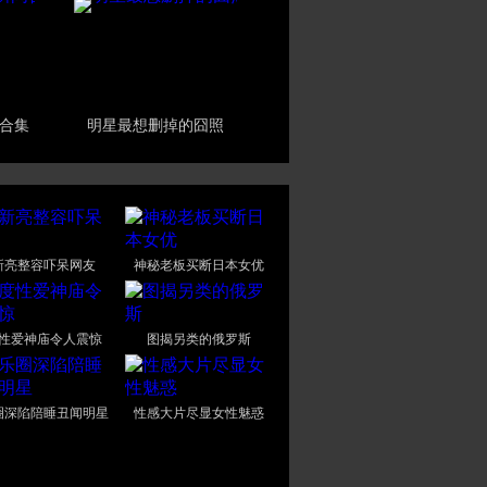
合集
明星最想删掉的囧照
新亮整容吓呆网友
神秘老板买断日本女优
性爱神庙令人震惊
图揭另类的俄罗斯
圈深陷陪睡丑闻明星
性感大片尽显女性魅惑