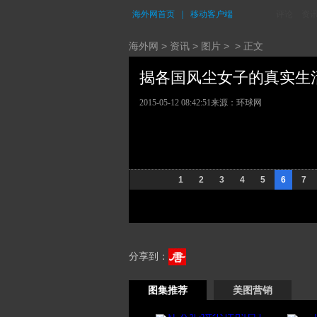
海外网首页
｜
移动客户端
评论
资
海外网
>
资讯
>
图片
> > 正文
揭各国风尘女子的真实生活 
2015-05-12 08:42:51
来源：
环球网
1
2
3
4
5
6
7
分享到：
图集推荐
美图营销