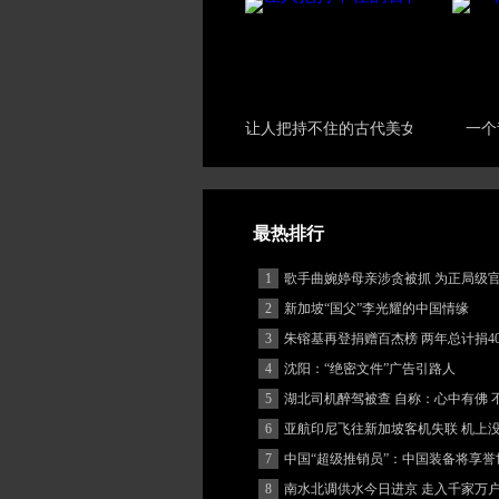
让人把持不住的古代美女
一个
最热排行
1
歌手曲婉婷母亲涉贪被抓 为正局级
2
新加坡“国父”李光耀的中国情缘
3
朱镕基再登捐赠百杰榜 两年总计捐40
4
沈阳：“绝密文件”广告引路人
5
湖北司机醉驾被查 自称：心中有佛 
(图)
6
亚航印尼飞往新加坡客机失联 机上
客
7
中国“超级推销员”：中国装备将享誉
8
南水北调供水今日进京 走入千家万