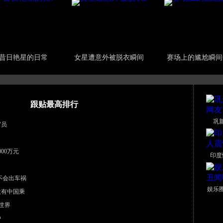
昔日艳星的日常
女星遭意外被脱衣瞬间
赛场上的尴尬瞬间
跟贴最高排行
巩
官员
00万元
印度
不会出车祸
娱乐
没有中国乘
世界
户