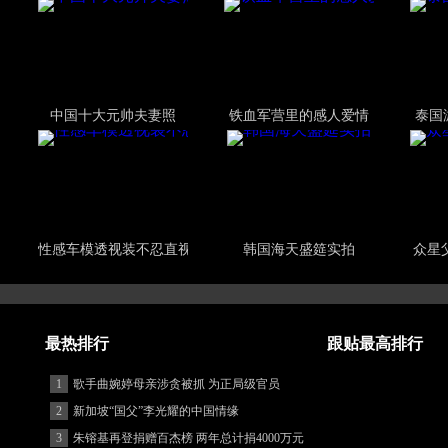
中国十大元帅夫妻照
铁血军营里的感人爱情
泰国
性感车模透视装不忍直视
韩国海天盛筵实拍
众星
最热排行
跟贴最高排行
1
歌手曲婉婷母亲涉贪被抓 为正局级官员
2
新加坡“国父”李光耀的中国情缘
3
朱镕基再登捐赠百杰榜 两年总计捐4000万元