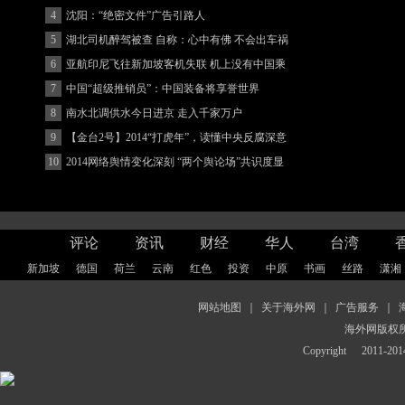
4
沈阳：“绝密文件”广告引路人
5
湖北司机醉驾被查 自称：心中有佛 不会出车祸
(图)
6
亚航印尼飞往新加坡客机失联 机上没有中国乘
客
7
中国“超级推销员”：中国装备将享誉世界
8
南水北调供水今日进京 走入千家万户
9
【金台2号】2014“打虎年”，读懂中央反腐深意
10
2014网络舆情变化深刻 “两个舆论场”共识度显
著增强
评论
资讯
财经
华人
台湾
新加坡
德国
荷兰
云南
红色
投资
中原
书画
丝路
潇湘
网站地图
｜
关于海外网
｜
广告服务
｜
海外网版权
Copyright
2011-2014 