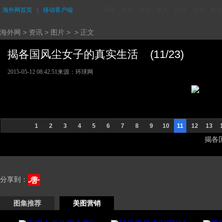
海外网首页
｜
移动客户端
评论
资讯
财经
华人
台湾
香港
城市
海外网
>
资讯
>
图片
> > 正文
揭各国风尘女子的真实生活 (11/23)
2015-05-12 08:42:51
来源：
环球网
1
2
3
4
5
6
7
8
9
10
11
12
13
揭各国
分享到：
图集推荐
美图营销