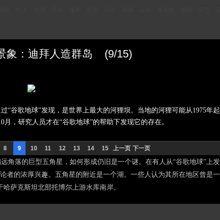
财经
华人
台湾
香港
城市
历史
社区
视频
云南
新加坡
德国
荷兰
：迪拜人造群岛 (9/15)
过“谷歌地球”发现，是世界上最大的河狸坝。当地的河狸可能从1975年
7年10月，研究人员才在“谷歌地球”的帮助下发现它的存在。
8
9
10
11
12
13
14
15
上一页
下一页
角落的巨型五角星，如何形成仍旧是一个谜。在有人从“谷歌地球”上发
论者的浓厚兴趣。五角星的附近是一个湖。一些人认为其所在地区曾是一
落于哈萨克斯坦北部托博尔上游水库南岸。