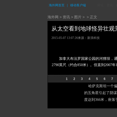
海外网首页
｜
移动客户端
评论
资讯
海外网
>
资讯
>
图片
> > 正文
从太空看到地球怪异壮观景象
2015-05-07 13:07:26
来源：新浪科技
加拿大布法罗国家公园的河狸坝，通
2790英尺（约合850米）。但直到200
1
2
3
4
5
6
7
哈萨克斯坦一个偏远
的五角星引起了阴谋
度达到366米，座