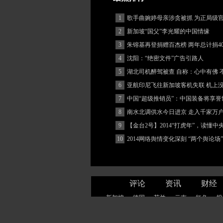
1
歌手曲婉婷母亲涉贪被抓 为正局级
2
新加坡“国父”李光耀的中国情缘
3
朱镕基再登捐赠百杰榜 两年总计捐40
4
沈阳：“绝密文件”广告引路人
5
湖北司机醉驾被查 自称：心中有佛 
(图)
6
亚航印尼飞往新加坡客机失联 机上
客
7
中国“超级推销员”：中国装备将享誉
8
南水北调供水今日进京 走入千家万
9
【金台2号】2014“打虎年”，读懂
10
2014网络舆情变化深刻 “两个舆论场
著增强
评论
资讯
财经
新加坡
德国
荷兰
云南
红色
投
网站地