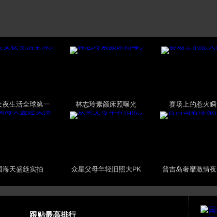
女夜生活全球第一
林志玲素颜床照曝光
赛场上的惹火瞬
国海天盛筵实拍
众星父母年轻旧照大PK
普吉岛奢靡激情夜
跟贴最高排行