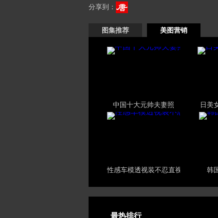
分享到：
图集推荐
美图营销
中国十大元帅夫妻照
日美
性感车模透视装不忍直视
韩
最热排行