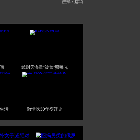
(责编：赵军)
间
武则天海量"被禁"照曝光
生活
激情戏30年变迁史