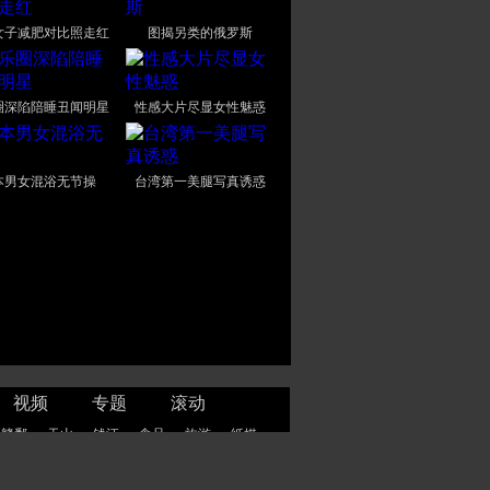
女子减肥对比照走红
图揭另类的俄罗斯
圈深陷陪睡丑闻明星
性感大片尽显女性魅惑
本男女混浴无节操
台湾第一美腿写真诱惑
视频
专题
滚动
赣鄱
天山
钱江
食品
旅游
纸媒
师事务所