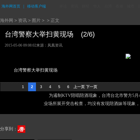
海外网首页
｜
移动客户端
评论
资讯
财经
华人
台湾
香港
城市
海外网
>
资讯
>
图片
> > 正文
台湾警察大举扫黄现场 (2/6)
2015-05-06 09:08:02
来源：凤凰资讯
台湾警察大举扫黄现场
1
2
3
4
5
6
上一页
下一页
为遏制KTV陪唱陪酒现象，台湾台北市警方5月4
业场所展开突击检查，均没有发现陪酒妹等现象，
分享到：