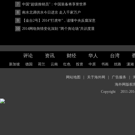
客
7
中国“超级推销员”：中国装备将享誉世界
8
南水北调供水今日进京 走入千家万户
9
【金台2号】2014“打虎年”，读懂中央反腐深意
10
2014网络舆情变化深刻 “两个舆论场”共识度显
著增强
评论
资讯
财经
华人
台湾
新加坡
德国
荷兰
云南
红色
投资
中原
书画
丝路
潇湘
网站地图
｜
关于海外网
｜
广告服务
｜
海外网版权
Copyright
2011-2014 