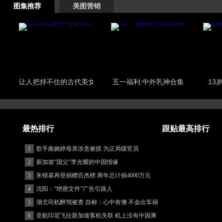
图集推荐
美图营销
让人把持不住的古代美女
五一福利:中外乳神合集
13
最热排行
跟贴最高排行
1
歌手曲婉婷母亲涉贪被抓 为正局级官员
2
新加坡“国父”李光耀的中国情缘
3
朱镕基再登捐赠百杰榜 两年总计捐4000万元
4
沈阳：“绝密文件”广告引路人
5
湖北司机醉驾被查 自称：心中有佛 不会出车祸
(图)
6
亚航印尼飞往新加坡客机失联 机上没有中国乘