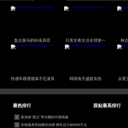
盘点落马的65名高官
日美女夜生活全球第一
林
性感车模透视装不忍直视
韩国海天盛筵实拍
众星
最热排行
跟贴最高排行
1
新加坡“国父”李光耀的中国情缘
2
朱镕基再登捐赠百杰榜 两年总计捐4000万元