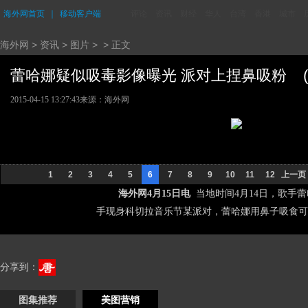
海外网首页
｜
移动客户端
评论
资讯
财经
华人
台湾
香港
城市
海外网
>
资讯
>
图片
> > 正文
蕾哈娜疑似吸毒影像曝光 派对上捏鼻吸粉 (6/
2015-04-15 13:27:43
来源：海外网
1
2
3
4
5
6
7
8
9
10
11
12
上一页
海外网4月15日电
当地时间4月14日，歌手
手现身科切拉音乐节某派对，蕾哈娜用鼻子吸食
分享到：
图集推荐
美图营销