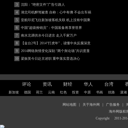
3
沈阳：“绝密文件”广告引路人
4
湖北司机醉驾被查 自称：心中有佛 不会出车祸
(图)
5
亚航印尼飞往新加坡客机失联 机上没有中国乘
客
6
中国“超级推销员”：中国装备将享誉世界
7
南水北调供水今日进京 走入千家万户
8
【金台2号】2014“打虎年”，读懂中央反腐深意
9
2014网络舆情变化深刻 “两个舆论场”共识度显
著增强
10
梁振英今日赴京述职 重申落实普选决心
评论
资讯
财经
华人
台湾
新加坡
德国
荷兰
云南
红色
投资
中原
书画
丝路
潇湘
网站地图
｜
关于海外网
｜
广告服务
｜
海外网版权
Copyright
2011-2014 