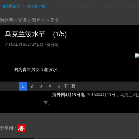
海外网首页
｜
移动客户端
评论
资讯
财经
华人
台湾
香港
城市
海外网
>
资讯
>
图片
> > 正文
乌克兰泼水节 (1/5)
2015-04-15 08:42:47
来源：海外网
图为青年男女互相泼水。
1
2
3
4
5
下一页
海外网4月15日电
2015年4月13日，乌克
节。
分享到：