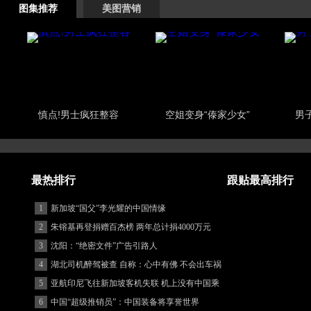
图集推荐
美图营销
慎点!男士疯狂整容
空姐变身“傣家少女”
男
最热排行
跟贴最高排行
1
新加坡“国父”李光耀的中国情缘
2
朱镕基再登捐赠百杰榜 两年总计捐4000万元
3
沈阳：“绝密文件”广告引路人
4
湖北司机醉驾被查 自称：心中有佛 不会出车祸
(图)
5
亚航印尼飞往新加坡客机失联 机上没有中国乘
客
6
中国“超级推销员”：中国装备将享誉世界