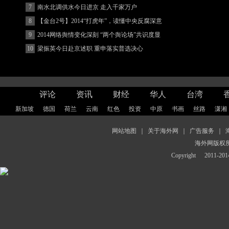
7
南水北调供水今日进京 走入千家万户
8
【金台2号】2014“打虎年”，读懂中央反腐深意
9
2014网络舆情变化深刻 “两个舆论场”共识度显
著增强
10
梁振英今日赴京述职 重申落实普选决心
评论
资讯
财经
华人
台湾
新加坡
德国
荷兰
云南
红色
投资
中原
书画
丝路
潇湘
网站地图
｜
关于海外网
｜
广告服务
｜
海外网版权
Copyright
2011-2014 