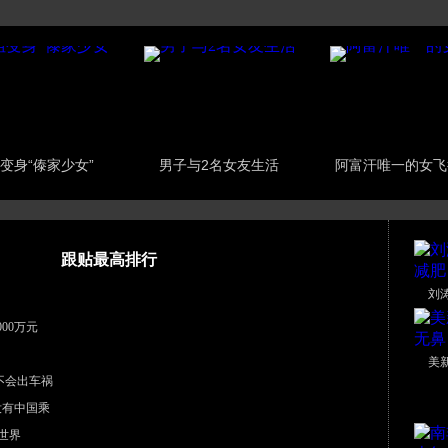
变身“傣家少女”
男子与2名女友生活
阿富汗唯一的女飞
跟贴最高排行
刘
00万元
美
不会出车祸
没有中国乘
世界