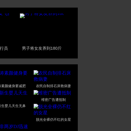
行员
男子将女友养到180斤
涛素颜健身要减肥
农民自制排石床救病妻
维密广告遭抵制
新生婴儿天生无鼻
脱光全裸仍不红的女星