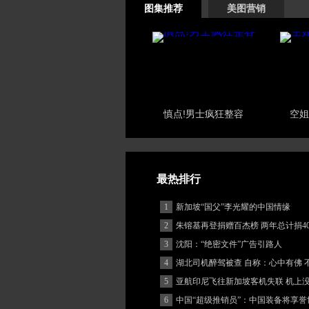
图集推荐
美图营销
慎点!男士疯狂整容
空姐
最热排行
1
新加坡“国父”李光耀的中国情缘
2
朱镕基再登捐赠百杰榜 两年总计捐40
3
沈阳：“绝密文件”广告引路人
4
湖北司机醉驾被查 自称：心中有佛 
(图)
5
亚航印尼飞往新加坡客机失联 机上
客
6
中国“超级推销员”：中国装备将享誉