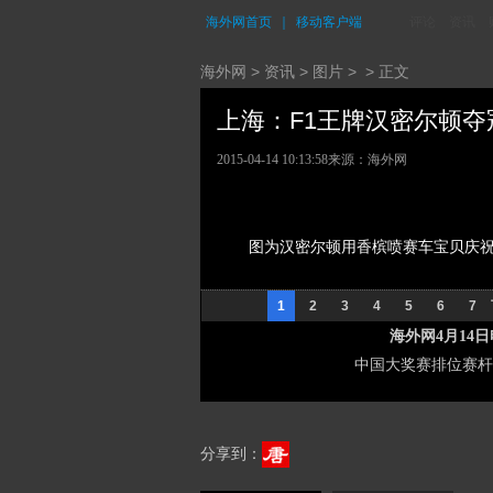
海外网首页
｜
移动客户端
评论
资讯
海外网
>
资讯
>
图片
> > 正文
上海：F1王牌汉密尔顿夺冠
2015-04-14 10:13:58
来源：海外网
图为汉密尔顿用香槟喷赛车宝贝庆
1
2
3
4
5
6
7
海外网4月14
中国大奖赛排位赛杆
分享到：