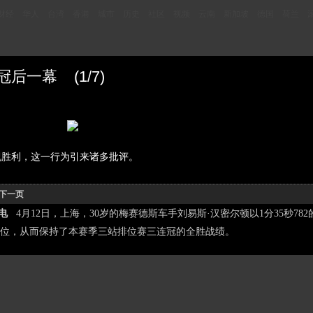
财经
华人
台湾
香港
城市
历史
社区
视频
云南
新加坡
德国
荷兰
后一幕 (1/7)
祝胜利，这一行为引来诸多批评。
下一页
日电
4月12日，上海，30岁的梅赛德斯车手刘易斯·汉密尔顿以1分35秒782的
位，从而保持了本赛季三站排位赛三连冠的全胜战绩。