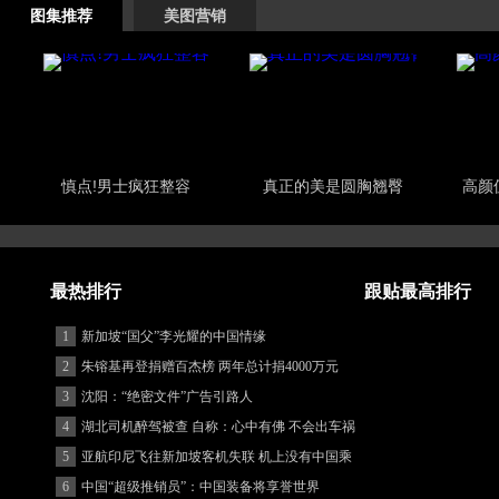
图集推荐
美图营销
慎点!男士疯狂整容
真正的美是圆胸翘臀
高颜
最热排行
跟贴最高排行
1
新加坡“国父”李光耀的中国情缘
2
朱镕基再登捐赠百杰榜 两年总计捐4000万元
3
沈阳：“绝密文件”广告引路人
4
湖北司机醉驾被查 自称：心中有佛 不会出车祸
(图)
5
亚航印尼飞往新加坡客机失联 机上没有中国乘
客
6
中国“超级推销员”：中国装备将享誉世界