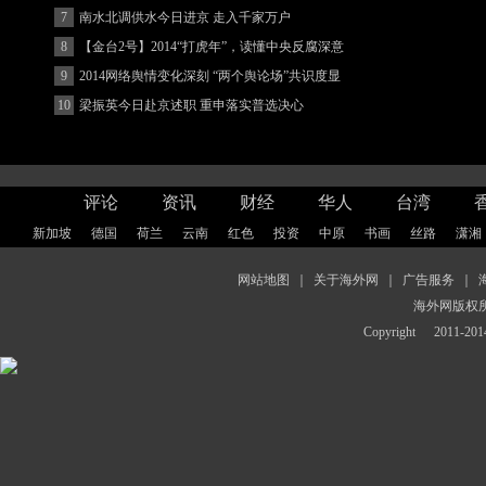
7
南水北调供水今日进京 走入千家万户
8
【金台2号】2014“打虎年”，读懂中央反腐深意
9
2014网络舆情变化深刻 “两个舆论场”共识度显
著增强
10
梁振英今日赴京述职 重申落实普选决心
评论
资讯
财经
华人
台湾
新加坡
德国
荷兰
云南
红色
投资
中原
书画
丝路
潇湘
网站地图
｜
关于海外网
｜
广告服务
｜
海外网版权
Copyright
2011-2014 