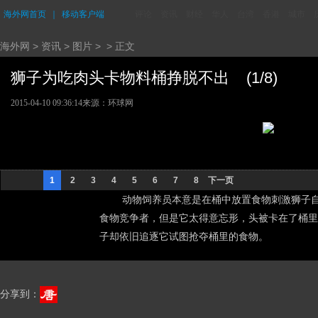
海外网首页
｜
移动客户端
评论
资讯
财经
华人
台湾
香港
城市
海外网
>
资讯
>
图片
> > 正文
狮子为吃肉头卡物料桶挣脱不出 (1/8)
2015-04-10 09:36:14
来源：环球网
1
2
3
4
5
6
7
8
下一页
动物饲养员本意是在桶中放置食物刺激狮子自
食物竞争者，但是它太得意忘形，头被卡在了桶里
子却依旧追逐它试图抢夺桶里的食物。
分享到：