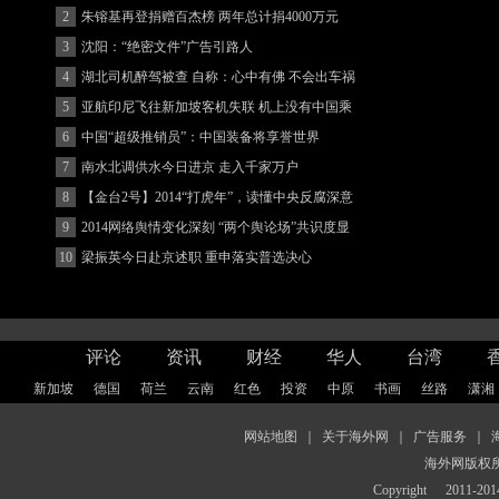
2
朱镕基再登捐赠百杰榜 两年总计捐4000万元
3
沈阳：“绝密文件”广告引路人
4
湖北司机醉驾被查 自称：心中有佛 不会出车祸
(图)
5
亚航印尼飞往新加坡客机失联 机上没有中国乘
客
6
中国“超级推销员”：中国装备将享誉世界
7
南水北调供水今日进京 走入千家万户
8
【金台2号】2014“打虎年”，读懂中央反腐深意
9
2014网络舆情变化深刻 “两个舆论场”共识度显
著增强
10
梁振英今日赴京述职 重申落实普选决心
评论
资讯
财经
华人
台湾
新加坡
德国
荷兰
云南
红色
投资
中原
书画
丝路
潇湘
网站地图
｜
关于海外网
｜
广告服务
｜
海外网版权
Copyright
2011-2014 