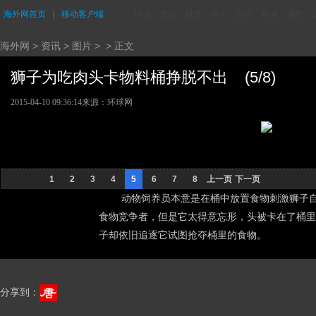
海外网首页
｜
移动客户端
评论
资讯
财经
华人
台湾
香港
城市
海外网
>
资讯
>
图片
> > 正文
狮子为吃肉头卡物料桶挣脱不出 (5/8)
2015-04-10 09:36:14
来源：环球网
1
2
3
4
5
6
7
8
上一页
下一页
动物饲养员本意是在桶中放置食物刺激狮子自
食物竞争者，但是它太得意忘形，头被卡在了桶里
子却依旧追逐它试图抢夺桶里的食物。
分享到：