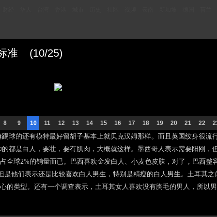
财经
华人
台湾
香港
城市
历史
社区
视频
云南
新加坡
德国
荷兰
 (10/25)
8
9
10
11
12
13
14
15
16
17
18
19
20
21
22
2
的还有模特最好留胡子基本上就贝克汉姆那样。而且英国纹身很流行 1
帅的都是白人，要壮，要有肌肉，大概就这样。墨西哥人表示需要阳刚，
占全球2%的销量而已。巴西喜欢金发白人、小麦色皮肤，对了，巴西整
人，但是他们表示还是比较喜欢白人男生，特别是精瘦的白人男生。土耳其
心的类型。还有一个调查表示，土耳其女人喜欢没有胸毛的男人，所以男