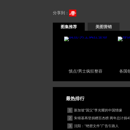
分享到：
图集推荐
美图营销
慎点!男士疯狂整容
各国
最热排行
1
新加坡“国父”李光耀的中国情缘
2
朱镕基再登捐赠百杰榜 两年总计捐40
3
沈阳：“绝密文件”广告引路人