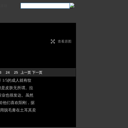
滚动
查看原图
3
24
25
上一页
下一页
/5的成人就有纹
但是皮肤无所谓。拉
容业也很发达。虽然
之前他们喜欢阳刚，据
用脱毛膏在土耳其卖