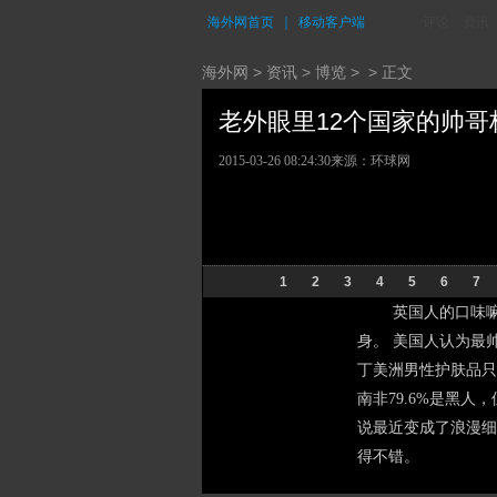
海外网首页
｜
移动客户端
评论
资讯
海外网
>
资讯
>
博览
> > 正文
老外眼里12个国家的帅哥标准
2015-03-26 08:24:30
来源：环球网
1
2
3
4
5
6
7
英国人的口味嘛踢球
身。 美国人认为最
丁美洲男性护肤品只
南非79.6%是黑
说最近变成了浪漫细
得不错。