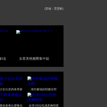
(责编：贾雯帆)
妇女
女星美艳翘臀集中贴
少女出卖肉体养家
境外赌场的陪赌女郎
裸体泰拳比赛曝光
全球100位性感美胸明星