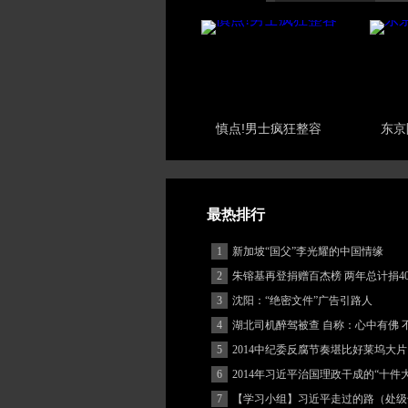
慎点!男士疯狂整容
东京
最热排行
1
新加坡“国父”李光耀的中国情缘
2
朱镕基再登捐赠百杰榜 两年总计捐40
3
沈阳：“绝密文件”广告引路人
4
湖北司机醉驾被查 自称：心中有佛 
(图)
5
2014中纪委反腐节奏堪比好莱坞大片 
更忙
6
2014年习近平治国理政干成的“十件
7
【学习小组】习近平走过的路（处级