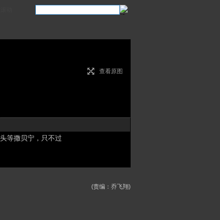
滚动
查看原图
头等撒贝宁，只不过
(责编：乔飞翔)