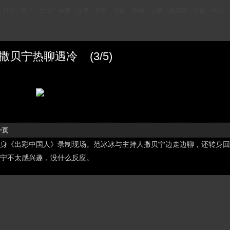
财经
华人
台湾
香港
城市
历史
社区
视频
云南
新加坡
德国
荷兰
贝宁热聊遇冷 (3/5)
一页
身《出彩中国人》录制现场。范冰冰与主持人撒贝宁边走边聊，还转身回
宁不太感兴趣，没什么反应。