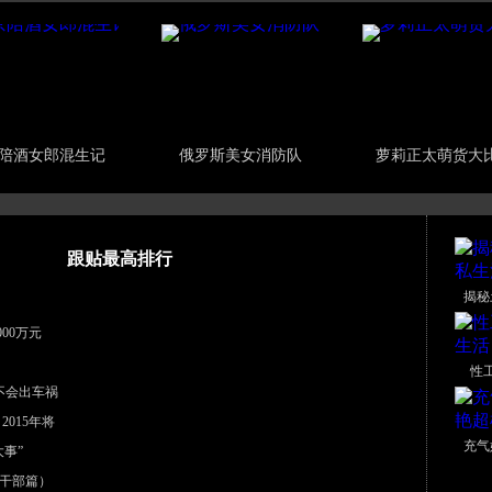
陪酒女郎混生记
俄罗斯美女消防队
萝莉正太萌货大
跟贴最高排行
揭秘
00万元
性
不会出车祸
2015年将
充气
大事”
干部篇）