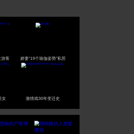
女游客
娇妻"19个瑜伽姿势"私照
美女
激情戏30年变迁史