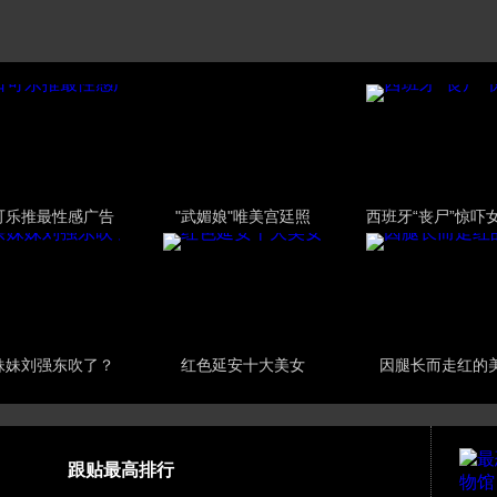
可乐推最性感广告
"武媚娘"唯美宫廷照
西班牙“丧尸”惊吓
妹妹刘强东吹了？
红色延安十大美女
因腿长而走红的
跟贴最高排行