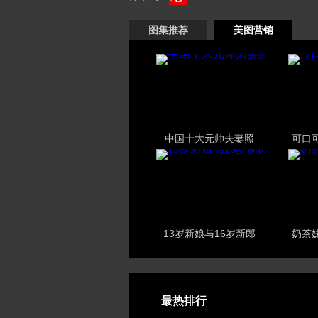
图集推荐
美图营销
中国十大元帅夫妻照
可口
13岁新娘与16岁新郎
奶茶
最热排行