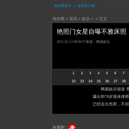
海外网首页
｜
移动客户端
评论
资讯
海外网
>
资讯
>
娱乐
> > 正文
艳照门女星自曝不雅床照 (3
2015-02-12 09:09:57
来源：网易娱乐
1
2
3
4
5
6
7
32
33
34
35
36
37
38
网易娱乐报道 香港
爆出和78岁退休律
已经走出伤害，不但
分享到：