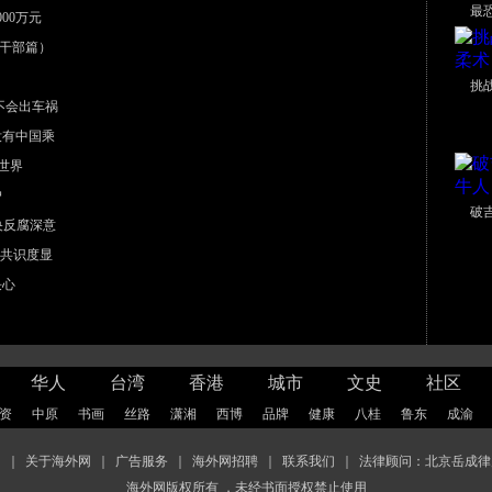
最
00万元
干部篇）
挑
不会出车祸
没有中国乘
世界
户
破
中央反腐深意
”共识度显
决心
华人
台湾
香港
城市
文史
社区
资
中原
书画
丝路
潇湘
西博
品牌
健康
八桂
鲁东
成渝
图
｜
关于海外网
｜
广告服务
｜
海外网招聘
｜
联系我们
｜
法律顾问：北京岳成律
海外网版权所有 ，未经书面授权禁止使用