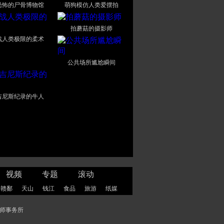
恐怖的尸骨博物馆
萌狗模仿人类爱摆拍
拍蘑菇的摄影师
战人类极限的柔术
公共场所尴尬瞬间
吉尼斯纪录的牛人
视频
专题
滚动
赣鄱
天山
钱江
食品
旅游
纸媒
师事务所