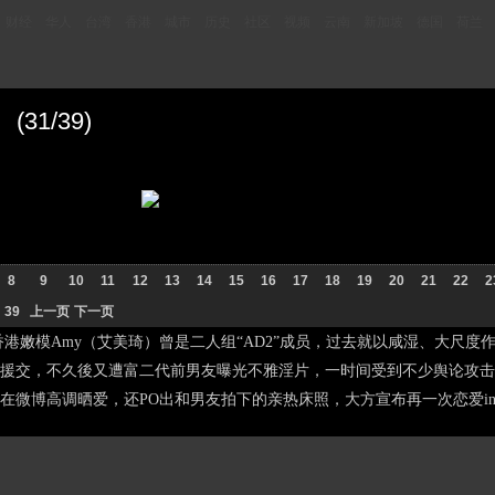
财经
华人
台湾
香港
城市
历史
社区
视频
云南
新加坡
德国
荷兰
1/39)
8
9
10
11
12
13
14
15
16
17
18
19
20
21
22
2
39
上一页
下一页
嫩模Amy（艾美琦）曾是二人组“AD2”成员，过去就以咸湿、大尺度作
师援交，不久後又遭富二代前男友曝光不雅淫片，一时间受到不少舆论攻
在微博高调晒爱，还PO出和男友拍下的亲热床照，大方宣布再一次恋爱in