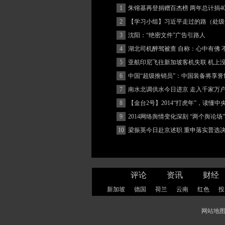
1
朱镕基再登捐赠百杰榜 两年总计捐40
2
【学习小组】习近平走过的路（处级
3
沈阳：“绝密文件”广告引路人
4
湖北司机醉驾被查 自称：心中有佛 
(图)
5
亚航印尼飞往新加坡客机失联 机上
客
6
中国“超级推销员”：中国装备将享誉
7
南水北调供水今日进京 走入千家万
8
【金台2号】2014“打虎年”，读懂
9
2014网络舆情变化深刻 “两个舆论场
著增强
10
梁振英今日赴京述职 重申落实普选
评论
资讯
财经
新加坡
德国
荷兰
云南
红色
投
网站地