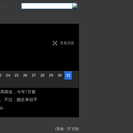
滚动
查看原图
3
24
25
26
27
28
29
30
31
风闻名，今年7月被
击。不过，她近来似乎
g。
(责编：乔飞翔)