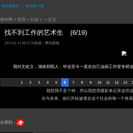
海外网首页
｜
移动客户端
评论
资讯
财经
华人
台湾
香港
城市
海外网
>
资讯
>
社会
> > 正文
找不到工作的艺术生 (6/19)
2015-02-11 09:15:59
来源：腾讯新闻
我叫文屹立，湖南祁阳人，毕业至今一直在自己油画工作室专研
1
2
3
4
5
6
7
8
9
10
11
12
13
我想我不是个例，所以我想用摄影来记录这些这
在与未来。他们开始渗透在这个社会的每一个角落
分享到：