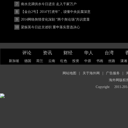
7
南水北调供水今日进京 走入千家万户
8
【金台2号】2014“打虎年”，读懂中央反腐深意
9
2014网络舆情变化深刻 “两个舆论场”共识度显
著增强
10
梁振英今日赴京述职 重申落实普选决心
评论
资讯
财经
华人
台湾
新加坡
德国
荷兰
云南
红色
投资
中原
书画
丝路
潇湘
网站地图
｜
关于海外网
｜
广告服务
｜
海外网版权
Copyright
2011-2014 