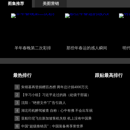
图集推荐
美图营销
羊年春晚第二次彩排
那些年春运的感人瞬间
明
最热排行
跟贴最高排行
1
朱镕基再登捐赠百杰榜 两年总计捐4000万元
2
【学习小组】习近平走过的路（处级干部篇）
3
沈阳：“绝密文件”广告引路人
4
湖北司机醉驾被查 自称：心中有佛 不会出车祸
(图)
5
亚航印尼飞往新加坡客机失联 机上没有中国乘
客
6
中国“超级推销员”：中国装备将享誉世界