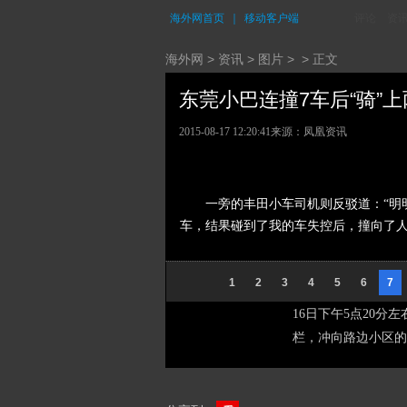
海外网首页
｜
移动客户端
评论
资
海外网
>
资讯
>
图片
> > 正文
东莞小巴连撞7车后“骑”上两
2015-08-17 12:20:41
来源：凤凰资讯
一旁的丰田小车司机则反驳道：“明
车，结果碰到了我的车失控后，撞向了人
1
2
3
4
5
6
7
16日下午5点20分
栏，冲向路边小区的