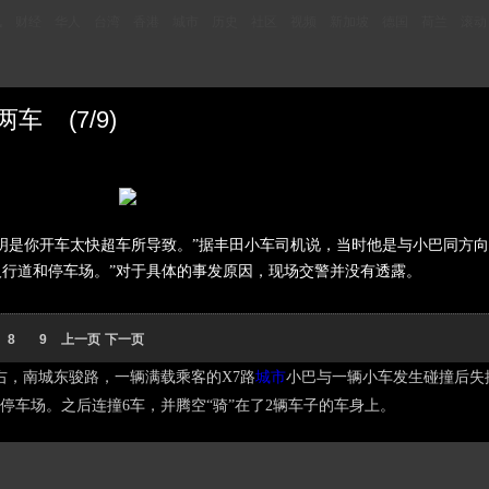
讯
财经
华人
台湾
香港
城市
历史
社区
视频
新加坡
德国
荷兰
滚动
车 (7/9)
明是你开车太快超车所导致。”据丰田小车司机说，当时他是与小巴同方向
行道和停车场。”对于具体的事发原因，现场交警并没有透露。
8
9
上一页
下一页
左右，南城东骏路，一辆满载乘客的X7路
城市
小巴与一辆小车发生碰撞后失
停车场。之后连撞6车，并腾空“骑”在了2辆车子的车身上。