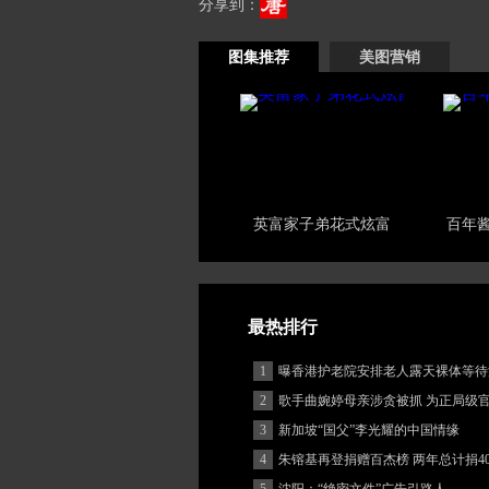
分享到：
图集推荐
美图营销
英富家子弟花式炫富
百年酱
最热排行
1
曝香港护老院安排老人露天裸体等待
2
歌手曲婉婷母亲涉贪被抓 为正局级
3
新加坡“国父”李光耀的中国情缘
4
朱镕基再登捐赠百杰榜 两年总计捐40