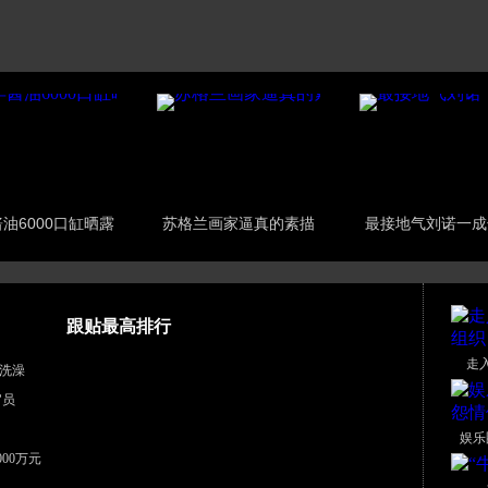
油6000口缸晒露
苏格兰画家逼真的素描
最接地气刘诺一成
跟贴最高排行
走
洗澡
官员
娱乐
00万元