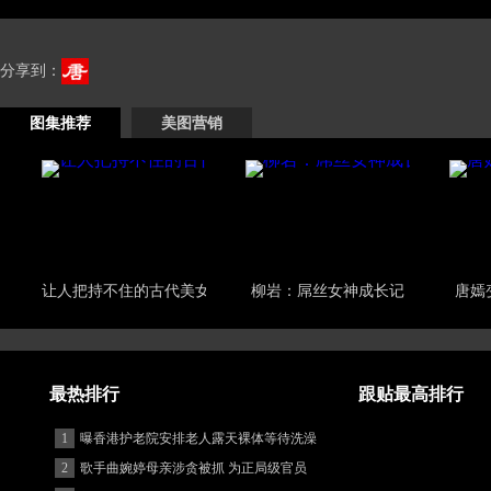
分享到：
图集推荐
美图营销
让人把持不住的古代美女
柳岩：屌丝女神成长记
唐嫣
最热排行
跟贴最高排行
1
曝香港护老院安排老人露天裸体等待洗澡
2
歌手曲婉婷母亲涉贪被抓 为正局级官员