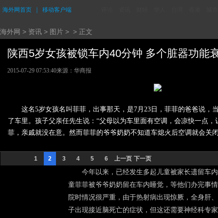
海外网首页
｜
移动客户端
评论
资讯
财经
华人
台湾
香港
城市
海外网
>
资讯
>
图片
> > 正文
陕西5岁女孩被锁车内40分钟 多个脏器功能衰竭
2015-07-29 07:53:40
来源：华商报
这名5岁女孩名叫菲菲，出事那天，是7月23日，菲菲的爸爸说
了车里。孩子父亲任先生说：“父母以为车里面有空调，会凉快一点，
菲，亲戚就没在意。然而菲菲的爷爷奶奶不知道车熄火后空调就会关
1
2
3
4
5
6
上一页
下一页
今年以来，已经发生多起儿童被家长遗留车内的悲
童菲菲被爷爷奶奶留在车内睡觉，等他们办完事情
院时情况很严重，由于热射病出现惊厥，全身肝、
子出现接近脑死亡的症状，但这还需要神经科专家