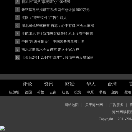
3
新加坡“国父”李光耀的中国情缘
4
朱镕基再登捐赠百杰榜 两年总计捐4000万元
5
沈阳：“绝密文件”广告引路人
6
湖北司机醉驾被查 自称：心中有佛 不会出车祸
(图)
7
亚航印尼飞往新加坡客机失联 机上没有中国乘
客
8
中国“超级推销员”：中国装备将享誉世界
9
南水北调供水今日进京 走入千家万户
10
【金台2号】2014“打虎年”，读懂中央反腐深意
评论
资讯
财经
华人
台湾
新加坡
德国
荷兰
云南
红色
投资
中原
书画
丝路
潇湘
网站地图
｜
关于海外网
｜
广告服务
｜
海外网版权
Copyright
2011-2014 