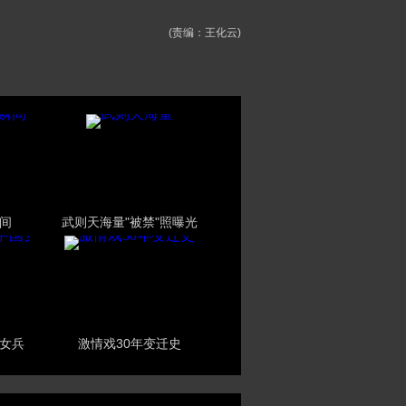
(责编：王化云)
间
武则天海量"被禁"照曝光
女兵
激情戏30年变迁史