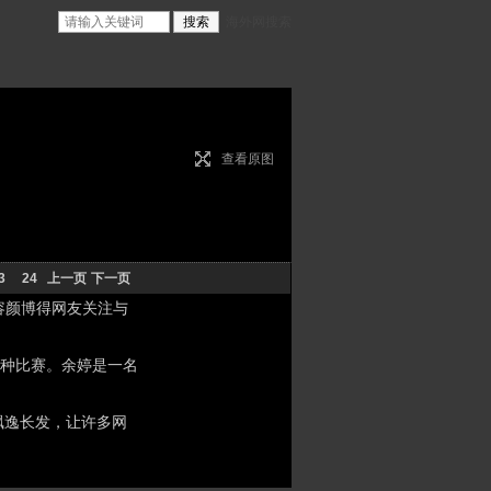
海外网搜索
查看原图
3
24
上一页
下一页
容颜博得网友关注与
种比赛。余婷是一名
飘逸长发，让许多网