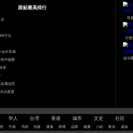
跟贴最高排行
巩
官员
00万元
印度
不会出车祸
娱乐
没有中国乘
世界
户
中央反腐深意
”共识度显
华人
台湾
香港
城市
文史
社区
资
中原
书画
丝路
潇湘
西博
品牌
健康
八桂
鲁东
成渝