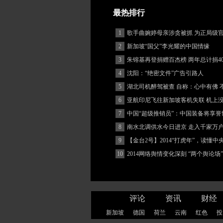
最热排行
1
歌手曲婉婷母亲涉贪被抓 为正局级
2
新加坡“国父”李光耀的中国情缘
3
朱镕基再登捐赠百杰榜 两年总计捐40
4
沈阳：“绝密文件”广告引路人
5
湖北司机醉驾被查 自称：心中有佛 
(图)
6
亚航印尼飞往新加坡客机失联 机上
客
7
中国“超级推销员”：中国装备将享誉
8
南水北调供水今日进京 走入千家万
9
【金台2号】2014“打虎年”，读懂
10
2014网络舆情变化深刻 “两个舆论场
著增强
评论
资讯
财经
新加坡
德国
荷兰
云南
红色
投