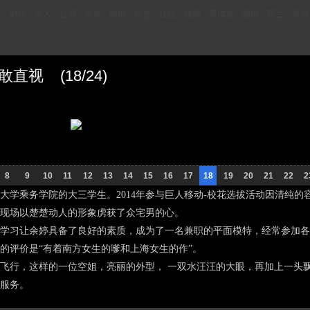
讯
财经
华人
台湾
香港
城市
历史
社区
视频
新加坡
德国
荷兰
滚动
视 (18/24)
8
9
10
11
12
13
14
15
16
17
18
19
20
21
22
2
乘务学院的大三学生。2014年参与巨人移动-校花选拔活动因清纯的
 Joy现场以楚楚动人的形象虏获了众宅男的心。
习让余婷具备了良好的素质，成为了一名兼职的平面模特，经常参加各
的评价是“有着南方女生的嗲和上海女生的作”。
行，这样的一位空姐，亮丽的外型， 一双水汪汪的大眼，再加上一头
她服务。