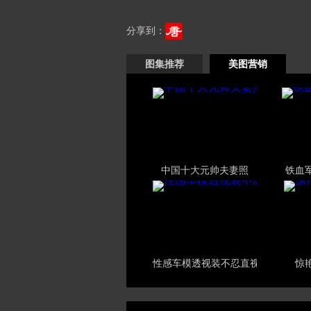
分享到：
图集推荐
美图营销
中国十大元帅夫妻照
铁血
性感车模透视装不忍直视
惊