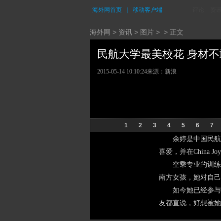
海外网首页
｜
移动客户端
评论
资
海外网
>
资讯
>
图片
> > 正文
民航大学最美校花 身材不敢直
2015-05-14 10:10:24
来源：
新浪
1
2
3
4
5
6
7
余婷是中国民航大学
喜爱，并在China
空乘专业的训练学
南方女孩，她对自己
如今她已经参与飞
友都直说，好想被