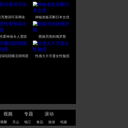
新亮整容吓呆网友
神秘老板买断日本女优
性爱神庙令人震惊
图揭另类的俄罗斯
圈深陷陪睡丑闻明星
性感大片尽显女性魅惑
视频
专题
滚动
赣鄱
天山
钱江
食品
旅游
纸媒