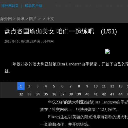
海外网首页
｜
移动客户端
评论
资讯
财经
华人
台湾
香港
城市
海外网
>
资讯
>
图片
> > 正文
盘点各国瑜伽美女 咱们一起练吧 (1/51)
2015-04-10 09:30:33
来源：环球网
年仅23岁的澳大利亚姑娘Eliza Landgren白手起家，开创了
丝。
1
2
3
4
5
6
7
8
9
10
11
12
13
32
33
34
35
36
37
38
39
40
41
42
43
44
年仅23岁的澳大利亚姑娘Eliza Landgren
放在了社交网站上，很快便聚集了12万粉丝。
Eliza出生在以美丽的阳光海岸而著称的澳大利
一套瑜伽动作，并开始锻炼。