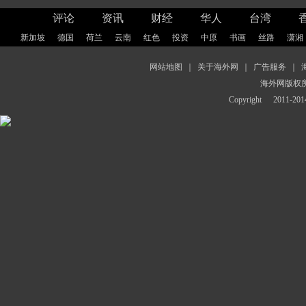
评论
资讯
财经
华人
台湾
新加坡
德国
荷兰
云南
红色
投资
中原
书画
丝路
潇湘
网站地图
｜
关于海外网
｜
广告服务
｜
海外网版权
Copyright
2011-2014 