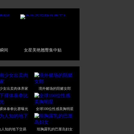
瞬间
女星美艳翘臀集中贴
少女出卖肉体养家
境外赌场的陪赌女郎
裸体泰拳比赛曝光
全球100位性感美胸明星
为人知的地下交易
坦胸露乳的巴厘岛妇女