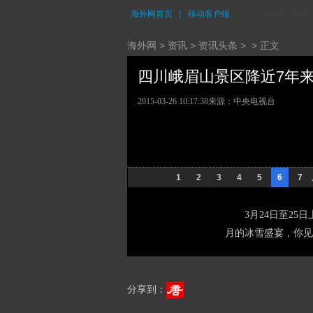
海外网首页
｜
移动客户端
评论
资讯
海外网
>
资讯
>
资讯头条
> > 正文
四川峨眉山景区降近7年来最
2015-03-26 10:17:38
来源：中央电视台
1
2
3
4
5
6
7
3月24日至25日
月的冰雪盛宴，你见
分享到：