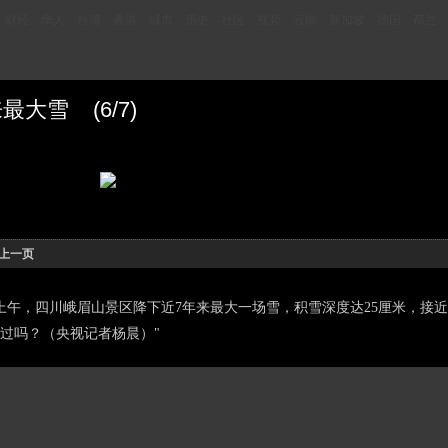
财经
华人
台湾
香港
城市
历史
社区
视频
云南
新加坡
德国
荷兰
大雪 (6/7)
上一页
上午，四川峨眉山景区降下近7年来最大一场雪，积雪深度达25厘米，接
过吗？（央视记者杨晨）"