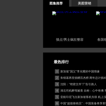
图集推荐
美图营销
慎点!男士疯狂整容
各国
最热排行
1
新加坡“国父”李光耀的中国情缘
2
朱镕基再登捐赠百杰榜 两年总计捐40
3
沈阳：“绝密文件”广告引路人
4
湖北司机醉驾被查 自称：心中有佛 
(图)
5
亚航印尼飞往新加坡客机失联 机上
客
6
中国“超级推销员”：中国装备将享誉