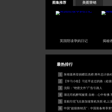
图集推荐
美图营销
英国陪读孕妈日记
揭秘
最热排行
1
朱镕基再登捐赠百杰榜 两年总计捐40
2
【学习小组】习近平走过的路（处级
3
沈阳：“绝密文件”广告引路人
4
湖北司机醉驾被查 自称：心中有佛 
(图)
5
亚航印尼飞往新加坡客机失联 机上
客
6
中国“超级推销员”：中国装备将享誉