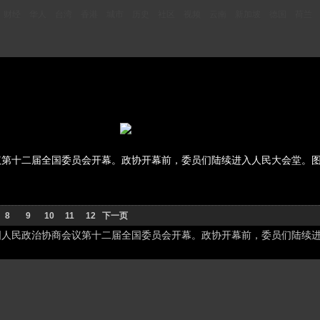
财经
华人
台湾
香港
城市
历史
社区
视频
云南
新加坡
德国
荷兰
议第十二届全国委员会开幕。政协开幕前，委员们陆续进入人民大会堂。
8
9
10
11
12
下一页
国人民政治协商会议第十二届全国委员会开幕。政协开幕前，委员们陆续