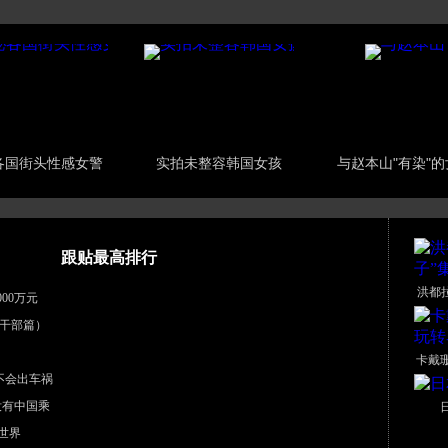
各国街头性感女警
实拍未整容韩国女孩
与赵本山"有染"
跟贴最高排行
洪都
00万元
干部篇）
卡戴
不会出车祸
没有中国乘
世界