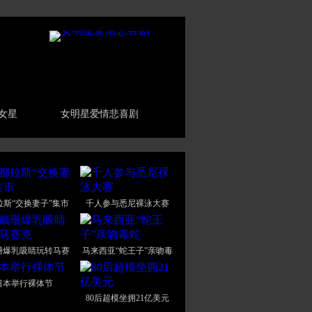
的女星
女明星爱情悲喜剧
拉斯“交换妻子”集市
千人参与悉尼裸泳大赛
珊爆乳吸睛玩转马赛
马来西亚“蛇王子”亲吻毒
克
蛇
日本举行裸体节
80后超模坐拥21亿美元