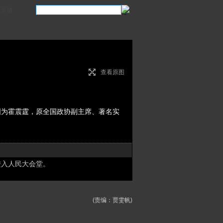
滚动
查看原图
图为霍震霆，原全国政协副主席、著名实
进入人民大会堂。
(责编：贾雯帆)