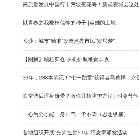
高质量发展中国行丨荒坡变花海！新疆霍城县这处“
以青春之我根植信仰的种子 |英雄的土地
长沙：城市“精准”改造点亮市民“安居梦”
【图解】颗粒归仓 农机护航粮食丰收
33年，283本笔记！“七一勋章”获得者马善祥：
吹空调后浑身难受？教你几招防护方法 | 时令节
一心为公才能一身正气一尘不染（思想纵横）
各地组织开展“光荣在党50年”纪念章颁发活动