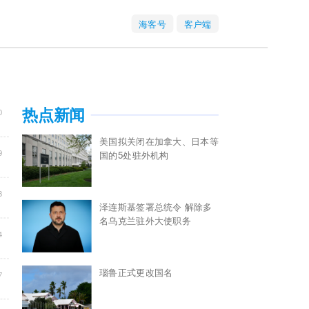
海客号
客户端
0
热点新闻
美国拟关闭在加拿大、日本等
9
国的5处驻外机构
3
泽连斯基签署总统令 解除多
名乌克兰驻外大使职务
4
瑙鲁正式更改国名
7