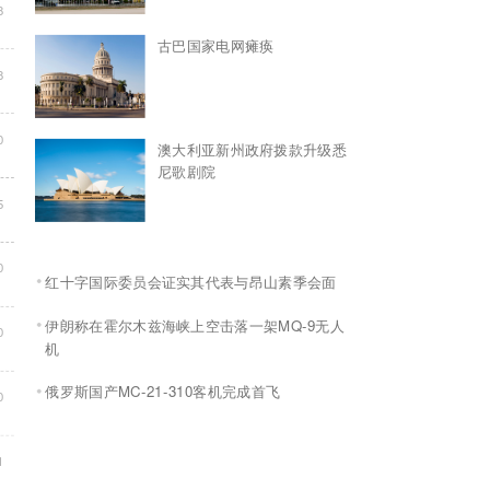
8
古巴国家电网瘫痪
8
0
澳大利亚新州政府拨款升级悉
尼歌剧院
5
0
红十字国际委员会证实其代表与昂山素季会面
伊朗称在霍尔木兹海峡上空击落一架MQ-9无人
0
机
俄罗斯国产MC-21-310客机完成首飞
0
1