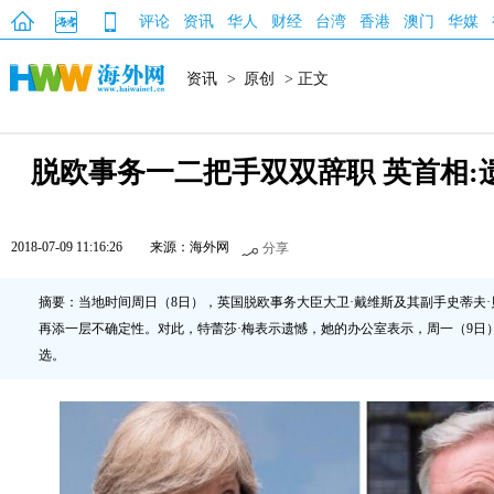
评论
资讯
华人
财经
台湾
香港
澳门
华媒
资讯
>
原创
> 正文
脱欧事务一二把手双双辞职 英首相:
2018-07-09 11:16:26
来源：海外网
分享
摘要：当地时间周日（8日），英国脱欧事务大臣大卫·戴维斯及其副手史蒂夫
再添一层不确定性。对此，特蕾莎·梅表示遗憾，她的办公室表示，周一（9日
选。