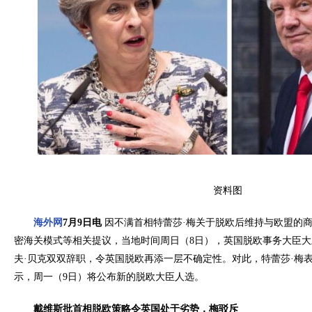
资料图
海外网
7月9日电
因不满首相特蕾莎·梅关于脱欧后维持与欧盟的
密海关模式等相关提议，当地时间周日（8日），英国脱欧事务大臣大
夫·贝克双双辞职，令英国脱欧再添一层不确定性。对此，特蕾莎·梅
示，周一（9日）将公布新的脱欧大臣人选。
戴维斯批首相脱欧策略令英国处于劣势，梅驳斥