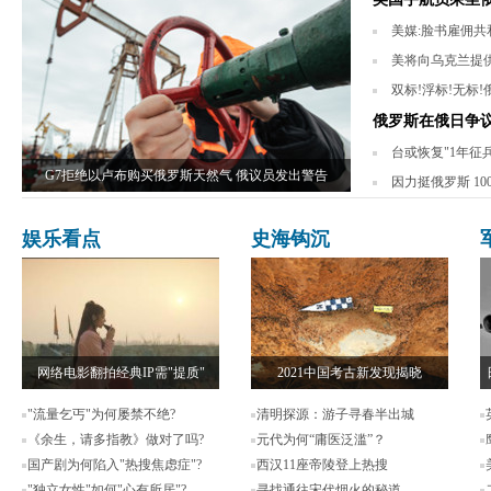
美媒:脸书雇佣共和
美将向乌克兰提供
双标!浮标!无标
俄罗斯在俄日争
台或恢复"1年征
G7拒绝以卢布购买俄罗斯天然气 俄议员发出警告
因力挺俄罗斯 1
娱乐看点
史海钩沉
网络电影翻拍经典IP需"提质"
2021中国考古新发现揭晓
"流量乞丐"为何屡禁不绝?
清明探源：游子寻春半出城
《余生，请多指教》做对了吗?
元代为何“庸医泛滥”？
国产剧为何陷入"热搜焦虑症"?
西汉11座帝陵登上热搜
"独立女性"如何"心有所居"?
寻找通往宋代烟火的秘道