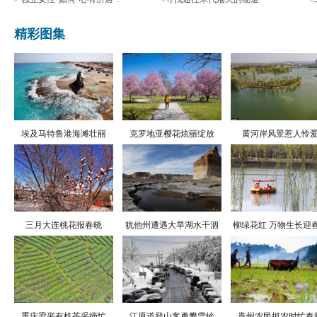
精彩图集
埃及马特鲁港海滩壮丽
克罗地亚樱花炫丽绽放
黄河岸风景惹人怜
三月大连桃花报春晓
犹他州遭遇大旱湖水干涸
柳绿花红 万物生长迎
重庆梁平有机茶采摘忙
江原道登山客勇攀雪岭
贵州农民抓农时忙春