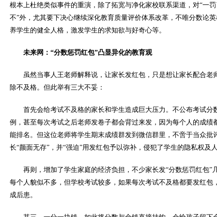
根本上杜绝类似事件的重演，除了拓宽与净化家校联系渠道，对“一罚
不”外，尤其要下决心继续深化教育质量评价体系改革，不唯分数论
养学生的健全人格，激发学生的求知欲与好奇心等。
未来网：“分数惩罚红包”凸显异化的教育观
虽然当事人王老师解释说，让家长发红包，只是想让家长配合老
除不及格。但此举有三大不妥：
首先会给考试不及格的家长和学生造成巨大压力。不公布考试分
例，甚至每次考试之后老师发卷子都会背过来发，因为每个人的成绩
能排名。但这位老师将学生期末成绩群发到微信群里，不啻于当众批
长“颜面无存”，并“强迫”用发红包予以弥补，侵犯了学生的隐私权及
再则，增加了学生家庭的经济负担，不少家长发“分数惩罚红包”
每个人貌似不多，但学校考试较多，如果每次考试不及格都要发红包
成后患。