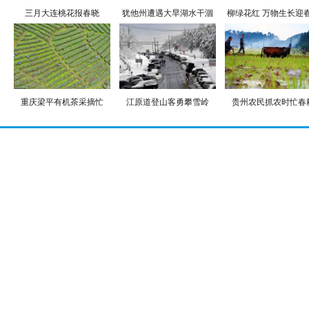
三月大连桃花报春晓
犹他州遭遇大旱湖水干涸
柳绿花红 万物生长迎
重庆梁平有机茶采摘忙
江原道登山客勇攀雪岭
贵州农民抓农时忙春