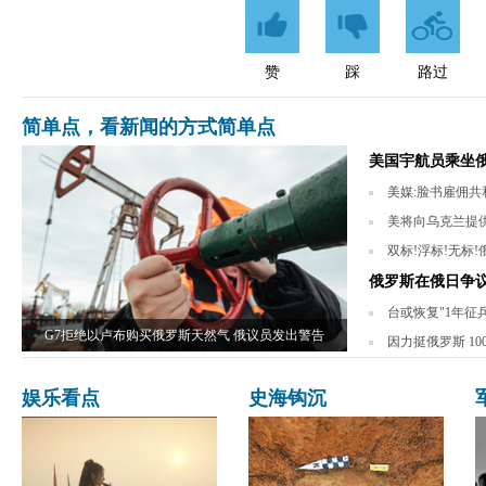
赞
踩
路过
简单点，看新闻的方式简单点
美国宇航员乘坐俄
美媒:脸书雇佣共和
美将向乌克兰提供
双标!浮标!无标
俄罗斯在俄日争
台或恢复"1年征
G7拒绝以卢布购买俄罗斯天然气 俄议员发出警告
因力挺俄罗斯 1
娱乐看点
史海钩沉