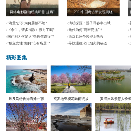
网络电影翻拍经典IP需"提质"
2021中国考古新发现揭晓
"流量乞丐"为何屡禁不绝?
清明探源：游子寻春半出城
《余生，请多指教》做对了吗?
元代为何“庸医泛滥”？
国产剧为何陷入"热搜焦虑症"?
西汉11座帝陵登上热搜
"独立女性"如何"心有所居"?
寻找通往宋代烟火的秘道
精彩图集
埃及马特鲁港海滩壮丽
克罗地亚樱花炫丽绽放
黄河岸风景惹人怜