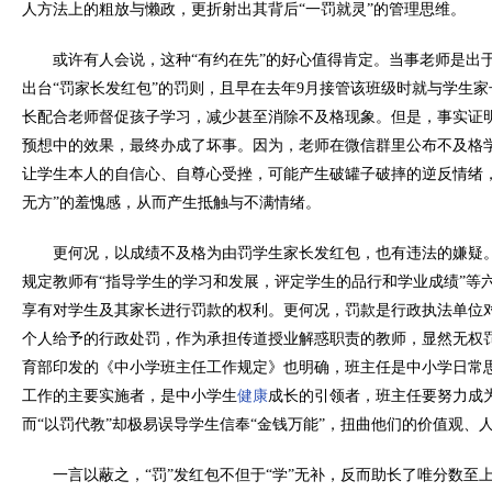
人方法上的粗放与懒政，更折射出其背后“一罚就灵”的管理思维。
或许有人会说，这种“有约在先”的好心值得肯定。当事老师是出于
出台“罚家长发红包”的罚则，且早在去年9月接管该班级时就与学生
长配合老师督促孩子学习，减少甚至消除不及格现象。但是，事实证
预想中的效果，最终办成了坏事。因为，老师在微信群里公布不及格
让学生本人的自信心、自尊心受挫，可能产生破罐子破摔的逆反情绪
无方”的羞愧感，从而产生抵触与不满情绪。
更何况，以成绩不及格为由罚学生家长发红包，也有违法的嫌疑
规定教师有“指导学生的学习和发展，评定学生的品行和学业成绩”等
享有对学生及其家长进行罚款的权利。更何况，罚款是行政执法单位
个人给予的行政处罚，作为承担传道授业解惑职责的教师，显然无权
育部印发的《中小学班主任工作规定》也明确，班主任是中小学日常
工作的主要实施者，是中小学生
健康
成长的引领者，班主任要努力成
而“以罚代教”却极易误导学生信奉“金钱万能”，扭曲他们的价值观、
一言以蔽之，“罚”发红包不但于“学”无补，反而助长了唯分数至