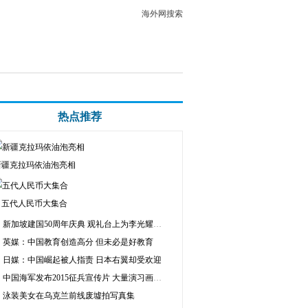
海外网搜索
热点推荐
新疆克拉玛依油泡亮相
五代人民币大集合
新加坡建国50周年庆典 观礼台上为李光耀留空椅
英媒：中国教育创造高分 但未必是好教育
日媒：中国崛起被人指责 日本右翼却受欢迎
中国海军发布2015征兵宣传片 大量演习画面曝光
泳装美女在乌克兰前线废墟拍写真集