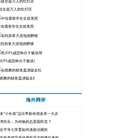
妓女超万人的红灯区
中传遇害学生生前美照
实拍加拿大泥地抓醉猪
片PS成恐怖分子被误用
跳舞的鱿鱼盖浇饭走红
海外网评
末“小长假”迈出带薪休假改革一大步
湾街头，为何输的总是国民党？
近平等七常委如何谈政治规矩
共的老领导退休规矩是怎样建起来的