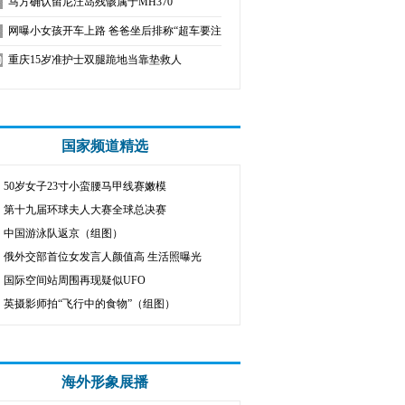
马方确认留尼汪岛残骸属于MH370
网曝小女孩开车上路 爸爸坐后排称“超车要注意”
重庆15岁准护士双腿跪地当靠垫救人
国家频道精选
50岁女子23寸小蛮腰马甲线赛嫩模
第十九届环球夫人大赛全球总决赛
中国游泳队返京（组图）
俄外交部首位女发言人颜值高 生活照曝光
国际空间站周围再现疑似UFO
英摄影师拍“飞行中的食物”（组图）
海外形象展播