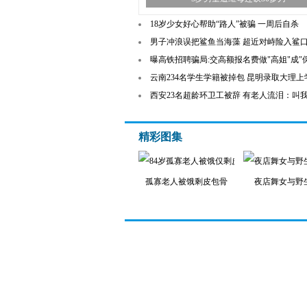
18岁少女好心帮助“路人”被骗 一周后自杀
男子冲浪误把鲨鱼当海藻 超近对峙险入鲨口
曝高铁招聘骗局:交高额报名费做"高姐"成"
云南234名学生学籍被掉包 昆明录取大理上
西安23名超龄环卫工被辞 有老人流泪：叫
精彩图集
孤寡老人被饿剩皮包骨
夜店舞女与野