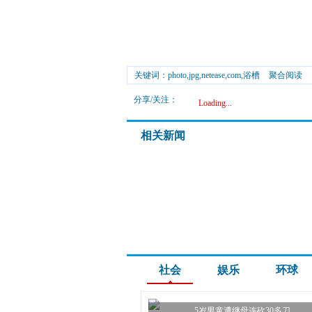
关键词：photo,jpg,netease,com,浴槽
聚合阅读
分享/关注：
Loading...
相关新闻
社会
娱乐
环球
5岁男童遭继母连砍30多刀