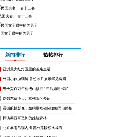
民国夫妻:一妻十二妾
民国女子眼中的美男子
新闻排行
热帖排行
亚洲最大红灯区里的苦难生活
外国小伙游朝鲜 备份照片展示罕见瞬间
男子弃百万年薪进山修行 1年后如愿出家
​刘强东章泽天北京朝阳区领证
震撼航拍影像：纽约曼哈顿俯瞰如同电路板
探访墨西哥恐怖的娃娃森林
北京暴雨后现内涝 部分路段积水成海