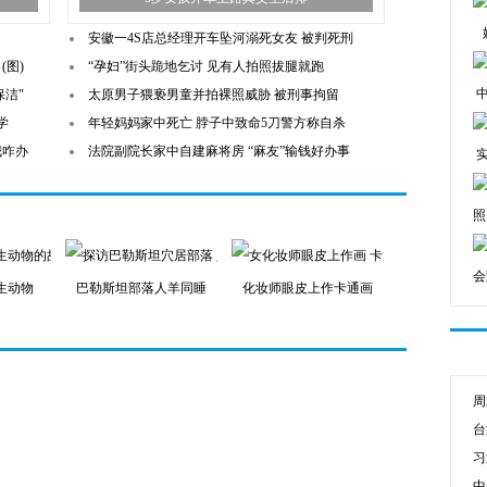
安徽一4S店总经理开车坠河溺死女友 被判死刑
(图)
“孕妇”街头跪地乞讨 见有人拍照拔腿就跑
保洁"
太原男子猥亵男童并拍裸照威胁 被刑事拘留
学
年轻妈妈家中死亡 脖子中致命5刀警方称自杀
我咋办
法院副院长家中自建麻将房 “麻友”输钱好办事
照
会
生动物
巴勒斯坦部落人羊同睡
化妆师眼皮上作卡通画
周
台
习
中