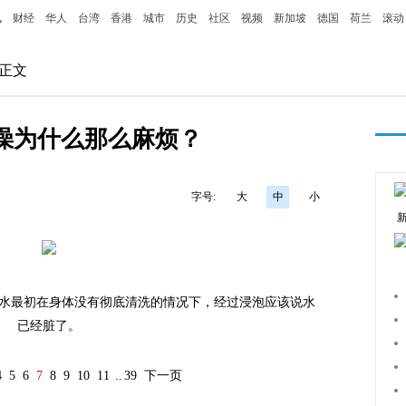
讯
财经
华人
台湾
香港
城市
历史
社区
视频
新加坡
德国
荷兰
滚动
 正文
澡为什么那么麻烦？
：
字号:
大
中
小
最初在身体没有彻底清洗的情况下，经过浸泡应该说水
已经脏了。
4
5
6
7
8
9
10
11
..
39
下一页