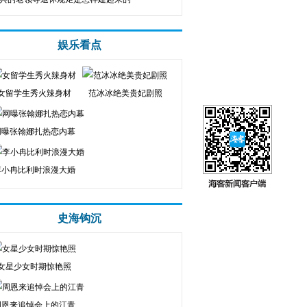
娱乐看点
女留学生秀火辣身材
范冰冰绝美贵妃剧照
网曝张翰娜扎热恋内幕
李小冉比利时浪漫大婚
史海钩沉
女星少女时期惊艳照
周恩来追悼会上的江青