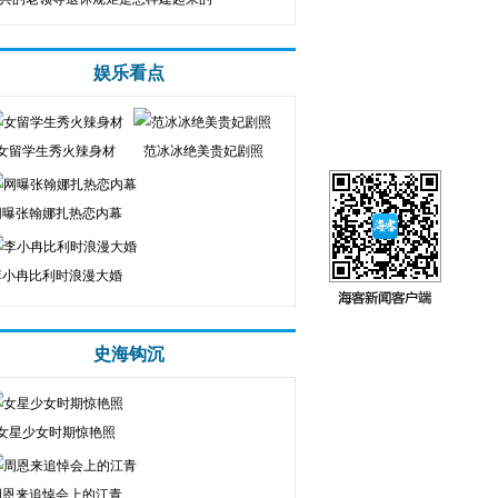
娱乐看点
女留学生秀火辣身材
范冰冰绝美贵妃剧照
网曝张翰娜扎热恋内幕
李小冉比利时浪漫大婚
史海钩沉
女星少女时期惊艳照
周恩来追悼会上的江青