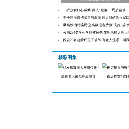
18岁少女好心帮助“路人”被骗 一周后自杀
男子冲浪误把鲨鱼当海藻 超近对峙险入鲨口
曝高铁招聘骗局:交高额报名费做"高姐"成"
云南234名学生学籍被掉包 昆明录取大理上
西安23名超龄环卫工被辞 有老人流泪：叫
精彩图集
孤寡老人被饿剩皮包骨
夜店舞女与野