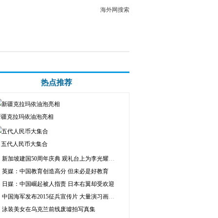
海外网搜索
热点推荐
新疆克拉玛依油泡亮相
五代人民币大集合
新加坡建国50周年庆典 观礼台上为李光耀留空椅
英媒：中国教育创造高分 但未必是好教育
日媒：中国崛起被人指责 日本右翼却受欢迎
中国海军发布2015征兵宣传片 大量演习画面曝光
泳装美女在乌克兰前线废墟拍写真集