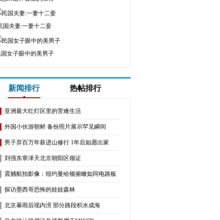
民国夫妻:一妻十二妾
民国女子眼中的美男子
新闻排行
热帖排行
亚洲最大红灯区里的苦难生活
外国小伙游朝鲜 备份照片展示罕见瞬间
男子弃百万年薪进山修行 1年后如愿出家
​刘强东章泽天北京朝阳区领证
震撼航拍影像：纽约曼哈顿俯瞰如同电路板
探访墨西哥恐怖的娃娃森林
北京暴雨后现内涝 部分路段积水成海