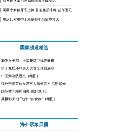
马方确认留尼汪岛残骸属于MH370
网曝小女孩开车上路 爸爸坐后排称“超车要注意”
重庆15岁准护士双腿跪地当靠垫救人
国家频道精选
50岁女子23寸小蛮腰马甲线赛嫩模
第十九届环球夫人大赛全球总决赛
中国游泳队返京（组图）
俄外交部首位女发言人颜值高 生活照曝光
国际空间站周围再现疑似UFO
英摄影师拍“飞行中的食物”（组图）
海外形象展播