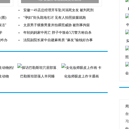
安徽一4S店总经理开车坠河溺死女友 被判死刑
(图)
“孕妇”街头跪地乞讨 见有人拍照拔腿就跑
保洁"
太原男子猥亵男童并拍裸照威胁 被刑事拘留
学
年轻妈妈家中死亡 脖子中致命5刀警方称自杀
我咋办
法院副院长家中自建麻将房 “麻友”输钱好办事
照
会
生动物
巴勒斯坦部落人羊同睡
化妆师眼皮上作卡通画
周
台
习
中