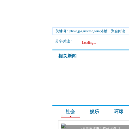
关键词：photo,jpg,netease,com,浴槽
聚合阅读
分享/关注：
Loading...
相关新闻
社会
娱乐
环球
5岁男童遭继母连砍30多刀