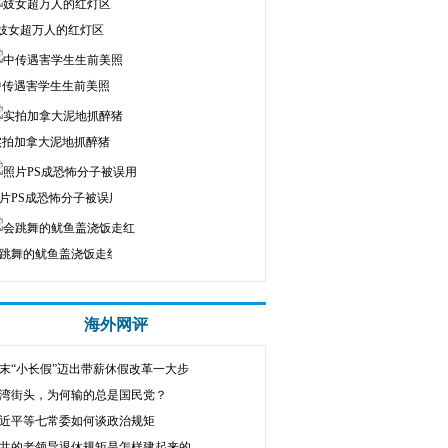
妓女超万人的红灯区
中传遇害学生生前美照
实拍加拿大泥地抓醉猪
片PS成恐怖分子被误用
跳舞的鱿鱼盖浇饭走红
海外网评
末“小长假”迈出带薪休假改革一大步
湾街头，为何输的总是国民党？
近平等七常委如何谈政治规矩
共的老领导退休规矩是怎样建起来的