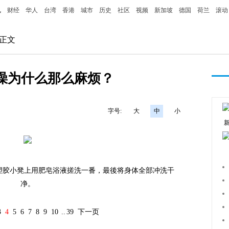
讯
财经
华人
台湾
香港
城市
历史
社区
视频
新加坡
德国
荷兰
滚动
 正文
澡为什么那么麻烦？
：
字号:
大
中
小
胶小凳上用肥皂浴液搓洗一番，最後将身体全部冲洗干
净。
3
4
5
6
7
8
9
10
..
39
下一页