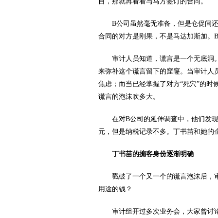
目，那就再看看与马方签订的合同。
B公司虽然毫无准备，但是仓促间还
合同的对方是刚果，不是马达加斯加。
审计人员知道，谎言是一个无底洞。
来弥补这个谎言留下的窟窿。当审计人
焦虑；而当已经掌握了对方“死穴”的时
谎言的泡沫吹多大。
在对B公司的延伸调查中，他们发现，
元，但是纳税记录不多。丁书苗和她的
丁书苗的掮客身份逐渐明确
戳破了一个又一个的谎言泡沫后，审
用途的钱？
审计组开过多次业务会，大家曾讨论