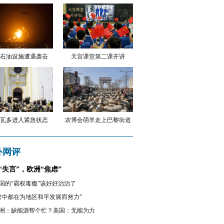
石油设施遭遇袭击
天宫课堂第二课开讲
瓦多进入紧急状态
农博会萌羊走上巴黎街道
外网评
“失言”，欧洲“焦虑”
国的“霸权毒瘾”该好好治治了
巴中都在为地区和平发展而努力”
洲：缺能源帮个忙？美国：无能为力