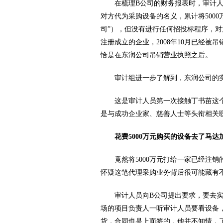
在梳理B公司的财务报表时，审计人员发
对方代为采购设备的名义，累计将500
司”），但没有进行任何招投标程序，对
注册成立的企业，2008年10月已经被
恰是在东润公司吊销营业执照之后。
审计组进一步了解到，东润公司的实
这是审计人员第一次接触丁书苗这个
是与成功企业家、慈善人士等头衔相关
花费5000万元购买的设备去了马达
竟然将5000万元打给一家已经注销
怀疑这笔代理采购业务背后很可能藏有
审计人员向B公司提出要求，要去实地
场的项目负责人一听审计人员要看设备
货，合同也是上面签的，他并不知情，