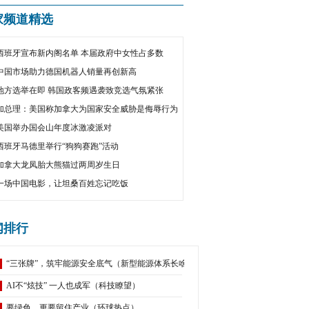
家频道精选
西班牙宣布新内阁名单 本届政府中女性占多数
中国市场助力德国机器人销量再创新高
地方选举在即 韩国政客频遇袭致竞选气氛紧张
加总理：美国称加拿大为国家安全威胁是侮辱行为
美国举办国会山年度冰激凌派对
西班牙马德里举行“狗狗赛跑”活动
加拿大龙凤胎大熊猫过两周岁生日
一场中国电影，让坦桑百姓忘记吃饭
闻排行
“三张牌”，筑牢能源安全底气（新型能源体系长啥样？①）
AI不“炫技” 一人也成军（科技瞭望）
要绿色，更要留住产业（环球热点）