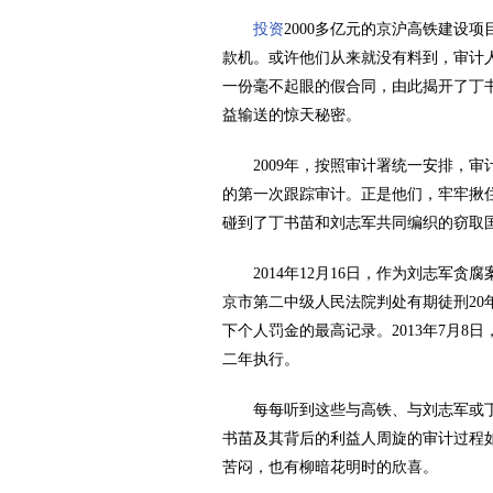
投资
2000多亿元的京沪高铁建设
款机。或许他们从来就没有料到，审计
一份毫不起眼的假合同，由此揭开了丁
益输送的惊天秘密。
2009年，按照审计署统一安排，审
的第一次跟踪审计。正是他们，牢牢揪住
碰到了丁书苗和刘志军共同编织的窃取国
2014年12月16日，作为刘志军贪
京市第二中级人民法院判处有期徒刑20年
下个人罚金的最高记录。2013年7月
二年执行。
每每听到这些与高铁、与刘志军或丁
书苗及其背后的利益人周旋的审计过程
苦闷，也有柳暗花明时的欣喜。