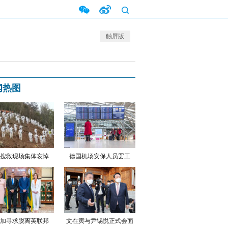
触屏版
闻热图
搜救现场集体哀悼
德国机场安保人员罢工
加寻求脱离英联邦
文在寅与尹锡悦正式会面