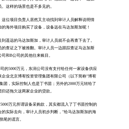
员。这样的场景也是不多见的。
这位项目负责人居然又主动找到审计人员解释说明情
加的海外项目购买了设备，设备远在马达加斯加呢！
到遥远的马达加斯加，审计人员就不会再查下去了。
员的查证之下被推翻。审计人员一边跟踪查证马达加斯
公司和B公司的其他往来账目。
的5000万元，东润公司没有支付给任何一家设备供应
关联企业北京博宥投资管理集团有限公司（以下简称“博宥
集团，实际控制人也是丁书苗；另外的2000万元转给了
团归还拖欠这两家企业的贷款。
000万元所谓设备采购款，其实都流入了丁书苗控制的
资金的实际去向，审计人员初步判断，“给马达加斯加的海
彻尾的谎言。