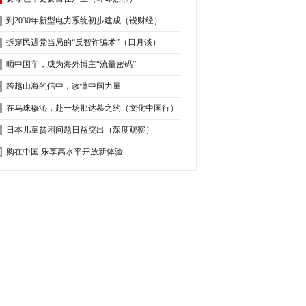
到2030年新型电力系统初步建成（锐财经）
拆穿民进党当局的“反智诈骗术”（日月谈）
晒中国车，成为海外博主“流量密码”
跨越山海的信中，读懂中国力量
在乌珠穆沁，赴一场那达慕之约（文化中国行）
日本儿童贫困问题日益突出（深度观察）
购在中国 乐享高水平开放新体验