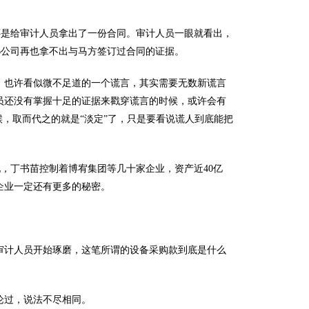
是给审计人员拿出了一份合同。审计人员一眼就看出，
B公司再也拿不出与马方签订过合同的证据。
也许看似微不足道的一个谎言，其实需要无数新谎言
员还没有掌握十足的证据来戳穿谎言的时候，或许会有
候，取而代之的就是“淡定”了，只是要看说谎人到底能把
丁书苗控制着博宥集团等几十家企业，资产近40亿
企业一定还有更多的秘密。
计人员开始琢磨，这笔所谓的设备采购款到底是什么
过，说法不尽相同。