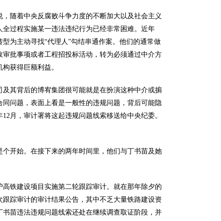
，随着中央反腐败斗争力度的不断加大以及社会主义
人全过程实施某一违法违纪行为已经非常困难。近年
型为主动寻找“代理人”勾结串通作案。他们的通常做
政审批事项或者工程招投标活动，转为必须通过中介方
机构获得巨额利益。
及其背后的博宥集团很可能就是在扮演这种中介或掮
购合同问题，表面上看是一般性的违规问题，背后可能隐
9年12月，审计署将这起违规问题线索移送给中央纪委。
个开始。在接下来的两年时间里，他们与丁书苗及她
沪高铁建设项目实施第二轮跟踪审计。就在那年除夕的
次跟踪审计的审计结果公告，其中不乏大量铁路建设资
丁书苗违法违规问题线索还处在继续调查取证阶段，并