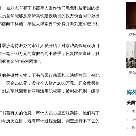
项目，被刘志军和丁书苗等人当作他们黑色利益帝国的提
人员竟然能够从京沪高铁建设项目的数万份合同中揪出
书苗向中标施工单位大肆索要中介费并向刘志军进行利
沙特
计署济南特派办的审计人员开始了对京沪高铁建设项目
一笔5000万元的虚假合同不放手，反复跟踪查证，触
家资金的“秘密网络”。
萨尔
腐案的关键性人物，丁书苗因行贿罪和非法经营罪，被北
，罚金25亿元，没收个人财产2000万元。罚金数额创
8日，刘志军就因受贿罪和滥用职权罪，被判处死刑，缓期
海
美国
美
书苗有关的信息，审计人员心里五味杂陈。他们与丁
“
如今历历在目，既有审计过程受阻、调查进行不下去的
欧