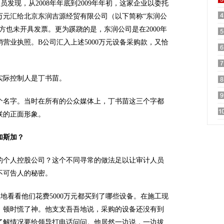
现，从2008年年底到2009年年初，这家企业以委托
0万元汇给北京东润吉源经贸有限公司（以下简称“东润公
方也未开具发票。更为蹊跷的是，东润公司是在2000年
吊销营业执照。B公司汇入上述5000万元设备采购款，又恰
际控制人是丁书苗。
名字。当时在所有的公众媒体上，丁书苗这三个字都
联的正面形象。
加斯加？
的个人控股公司？这个不同寻常的做法足以让审计人员
不可告人的秘密。
看看他们花费5000万元都买到了哪些设备。在施工现
，顿时慌了神。他支支吾吾地说，采购的设备还没有到
了解情况要给领导打电话问问。他居然一边说，一边拔