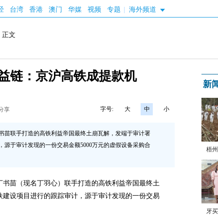
经
台湾
香港
澳门
华媒
视频
专题
|
海外频道
 正文
益链：京沪高铁成提款机
新
字号:
大
中
小
分享
书苗联手打造的高铁利益帝国最终土崩瓦解，发端于审计署
计，源于审计发现的一份交易金额5000万元的虚假设备采购合
梧州
书苗（现名丁羽心）联手打造的高铁利益帝国最终土
高铁建设项目进行的跟踪审计，源于审计发现的一份交易
牙买