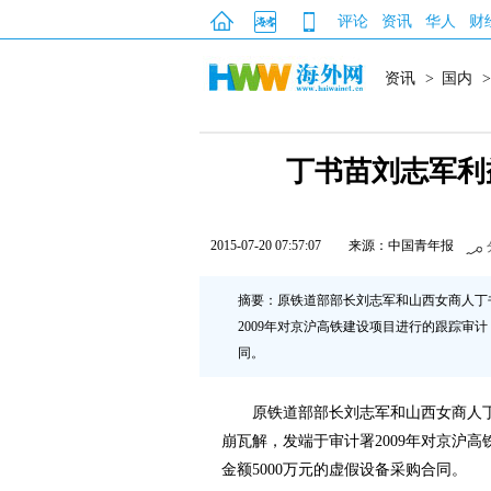
评论
资讯
华人
财
资讯
>
国内
>
丁书苗刘志军利
2015-07-20 07:57:07
来源：中国青年报
摘要：原铁道部部长刘志军和山西女商人丁
2009年对京沪高铁建设项目进行的跟踪审
同。
原铁道部部长刘志军和山西女商人丁
崩瓦解，发端于审计署2009年对京沪
金额5000万元的虚假设备采购合同。