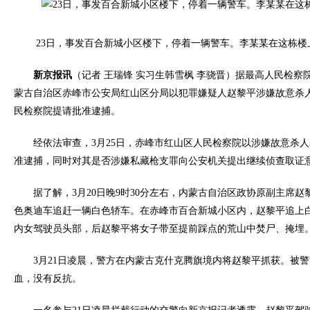
23日，事发百合新城小区楼下，停着一辆警车。李某某在这栋楼上
新京报讯
（记者 王瑞锋 实习生韩雪枫 李骁晋）据最高人民检察院
蒙古自治区赤峰市公安局红山区分局以犯罪嫌疑人赵黎平涉嫌故意杀
民检察院提请批准逮捕。
经依法审查，3月25日，赤峰市红山区人民检察院以涉嫌故意杀人
准逮捕，同时对其是否涉嫌私藏枪支罪向公安机关提出继续侦查取证
据了解，3月20日晚9时30分左右，内蒙古自治区政协原副主席赵
色奥迪车追赶一辆白色轿车。在赤峰市百合新城小区内，赵黎平追上
内女驾驶员头部，后赵黎平将女子带至提前踩点的荒山中焚尸、掩埋
3月21日凌晨，警方在内蒙古克什克腾旗境内将赵黎平抓获。被警
血，没有反抗。