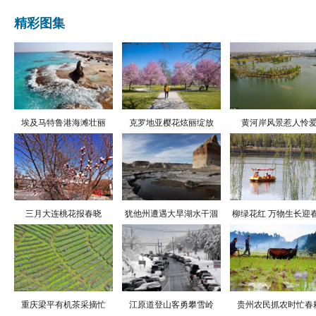
精彩图集
埃及马特鲁港海滩壮丽
克罗地亚樱花炫丽绽放
黄河岸风景惹人怜
三月大连桃花报春晓
犹他州遭遇大旱湖水干涸
柳绿花红 万物生长迎
重庆梁平有机茶采摘忙
江原道登山客勇攀雪岭
贵州农民抓农时忙春