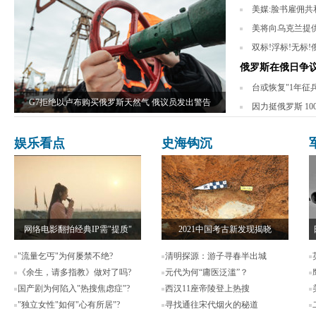
美媒:脸书雇佣共和
美将向乌克兰提供
双标!浮标!无标
俄罗斯在俄日争
台或恢复"1年征
G7拒绝以卢布购买俄罗斯天然气 俄议员发出警告
因力挺俄罗斯 1
娱乐看点
史海钩沉
网络电影翻拍经典IP需"提质"
2021中国考古新发现揭晓
"流量乞丐"为何屡禁不绝?
清明探源：游子寻春半出城
《余生，请多指教》做对了吗?
元代为何“庸医泛滥”？
国产剧为何陷入"热搜焦虑症"?
西汉11座帝陵登上热搜
"独立女性"如何"心有所居"?
寻找通往宋代烟火的秘道