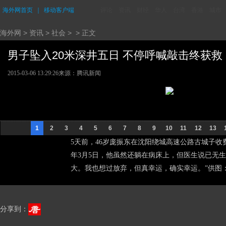
海外网首页
｜
移动客户端
评论
资讯
财经
华人
台湾
香港
城市
海外网
>
资讯
>
社会
> > 正文
男子坠入20米深井五日 不停呼喊敲击终获救 (
2015-03-06 13:29:26
来源：腾讯新闻
1
2
3
4
5
6
7
8
9
10
11
12
13
5天前，46岁庞振东在沈阳绕城高速公路古城子收费
年3月5日，他虽然还躺在病床上，但医生说已无
大。我也想过放弃，但真幸运，确实幸运。”供图
分享到：