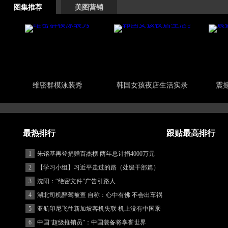
图集推荐
美图营销
维密群模泳装秀
韩国女孩夜店生活实录
震
最热排行
跟贴最高排行
1
朱镕基再登捐赠百杰榜 两年总计捐4000万元
2
【学习小组】习近平走过的路（处级干部篇）
3
沈阳：“绝密文件”广告引路人
4
湖北司机醉驾被查 自称：心中有佛 不会出车祸
(图)
5
亚航印尼飞往新加坡客机失联 机上没有中国乘
客
6
中国“超级推销员”：中国装备将享誉世界