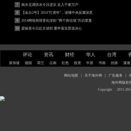
7
南水北调供水今日进京 走入千家万户
8
【金台2号】2014“打虎年”，读懂中央反腐深意
9
2014网络舆情变化深刻 “两个舆论场”共识度显
著增强
10
梁振英今日赴京述职 重申落实普选决心
评论
资讯
财经
华人
台湾
新加坡
德国
荷兰
云南
红色
投资
中原
书画
丝路
潇湘
网站地图
｜
关于海外网
｜
广告服务
｜
海外网版权
Copyright
2011-2014 