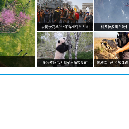
农博会萌羊“占领”香榭丽舍大道
科罗拉多州丘陵中
旅法双胞胎大熊猫与游客见面
阿根廷山火持续肆虐