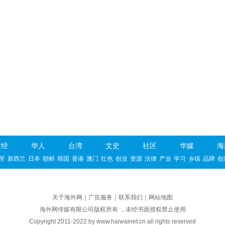
财经
华人
台湾
文史
社区
华媒
海
牙
新西兰
日本
朝鲜
韩国
香港
澳门
红色
创业
资源
法律
产业
学习
乡镇
品牌
创
关于海外网
｜
广告服务
｜
联系我们
｜
网站地图
海外网传媒有限公司版权所有 ，未经书面授权禁止使用
Copyright
2011-2022 by www.haiwainet.cn all rights reserved