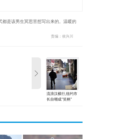
式都是该男生冥思苦想写出来的。温暖的
责编：侯兴川
流浪汉横行,纽约市
长自嘲成"笑柄"