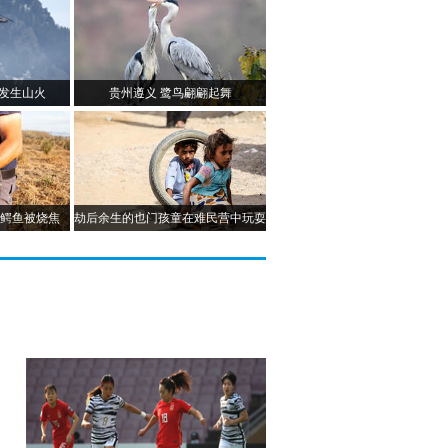
发生山火
贵州遵义 鹭鸟翩翩起舞
 鳄鱼被烧焦
劫后余生的也门孩童在难民营中玩耍