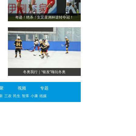
奇迹！绝杀！女足亚洲杯逆转夺冠！
冬奥我行｜“银发”嗨玩冬奥
聚
视频
专题
新
三农
民生
智库
小康
纸媒